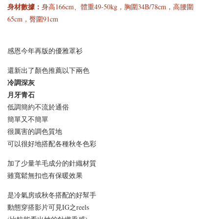
身材數據：
身高166cm、體重49-50kg，胸圍34B/78cm，高腰圍
65cm，臀圍91cm
[C] 特惠免運✨890等級
[C] 怕熱舒適短袖首選*
的舒適好手感*經典百
感恩今年再版的優雅罩衫
涼感修飾蛋型領小圓V
搭深圓方領正肩短袖上
領舒適彈力透氣棉罩杯
還新出了顏色推薦以下兩色
衣BraTop｜3色*3尺寸
BraTop上衣｜4色*3尺
冷調深灰
寸
月牙青石
低調簡約不流於通俗
-
+
-
+
NT$ 523
NT$ 523
簡單又不簡單
NT$ 588
NT$ 588
很厲害的調色質地
可以很好地搭配各種秋冬色彩
加入購物車
加了少量羊毛成分的針織材質
雖寬鬆無扣也有保暖效果
是冷氣房或秋冬搭配的好幫手
動態穿搭影片可見IG之reels