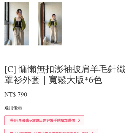
[C] 慵懶無扣澎袖披肩羊毛針織
罩衫外套｜寬鬆大版*6色
NT$ 790
適用優惠
滿499享優惠✨旅遊出差好幫手體驗加購價