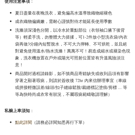
使用注意事項
：
夏日盡量在夜晚洗衣，避免偏高水溫導致織物縮褪色
成衣織物偏嬌嫩，需耐心謹慎對待才能延長使用季數
洗滌須深淺色分開，以冷水於重點部位（衣領袖口腋下後背
等）輕柔手洗，勿整體大力搓揉，可1-2件放小型洗衣袋/內衣
袋再做3分鐘內短暫脫水，不可大力擰轉、不可烘乾，並且絕
對避免使用溫水/熱水洗滌！萬萬不可！易造成縮水或褪染色現
象，洗衣機放置在戶外或陽光可照射位置皆有升溫風險須注
意！
商品開封過程請錄影，如不慎商品寄錯缺失或收到品項有影響
穿著之顯著瑕疵，則請於簽收後 72hr 內來信辦理事宜（車線
或拼接輕微誤差/線頭/扣子縫線鬆脫/裁縫標記塗痕/剪標 ... 等
等為快時尚成衣常有狀況，不屬瑕疵範疇敬請理解）
私櫥上車須知
：
點此詳閱
（請務必詳閱知悉再行下單）