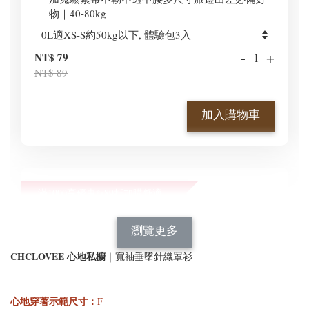
物｜40-80kg
-
+
NT$ 79
NT$ 89
加入購物車
滿1000享優惠✨89折加購舒適新型顯瘦正肩BraT😍
瀏覽全部
瀏覽更多
CHCLOVEE 心地私櫥
｜寬袖垂墜針織罩衫
心地穿著示範尺寸
：
F