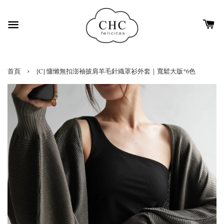
›
首頁
[C] 慵懶無扣澎袖披肩羊毛針織罩衫外套｜寬鬆大版*6色