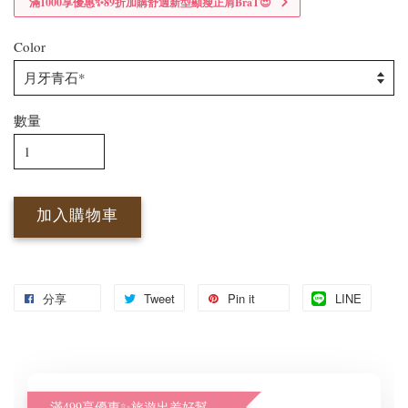
滿1000享優惠✨89折加購舒適新型顯瘦正肩BraT😍
Color
數量
加入購物車
分享
Tweet
Pin it
LINE
滿499享優惠✨旅遊出差好幫手體驗加購價