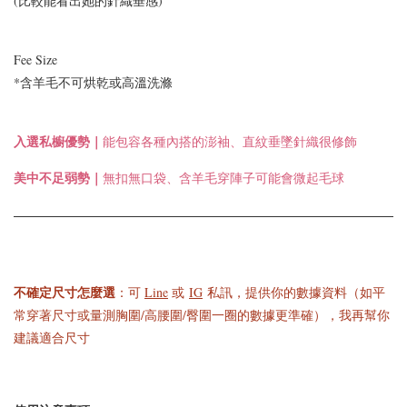
(比較能看出她的針織垂感)
Fee Size
*含羊毛不可烘乾或高溫洗滌
入選
私櫥優勢｜
能包容各種內搭的澎袖、直紋垂墜針織很修飾
美中不足弱勢｜
無扣無口袋、含羊毛穿陣子可能會微起毛球
不確定尺寸怎麼選
：可
Line
或
IG
私訊，提供你的數據資料（如平
常穿著尺寸或量測胸圍/高腰圍/臀圍一圈的數據更準確），我再幫你
建議適合尺寸