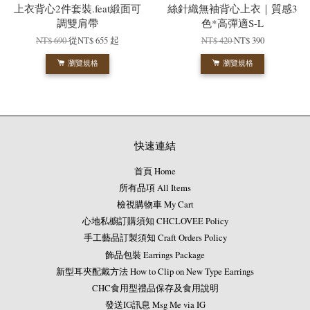
上衣背心2件套裝.feat緞面可
絲針織無袖背心上衣｜質感3
調雙肩帶
色*高彈適S-L
NT$ 690
從
NT$ 655
起
NT$ 420
NT$ 390
瀏覽規格
瀏覽規格
快速連結
首頁 Home
所有品項 All Items
檢視購物車 My Cart
心地私櫥訂購須知 CHCLOVEE Policy
手工藝品訂製須知 Craft Orders Policy
飾品包裝 Earrings Package
新型耳夾配戴方法 How to Clip on New Type Earrings
CHC食用型禮品保存及食用說明
發送IG訊息 Msg Me via IG