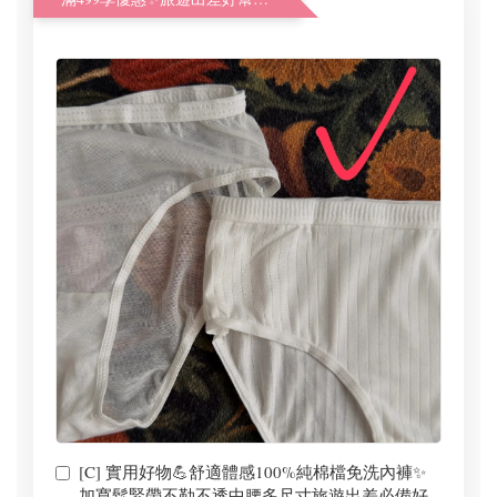
[C] 實用好物💪舒適體感100%純棉檔免洗內褲✨
加寬鬆緊帶不勒不透中腰多尺寸旅遊出差必備好