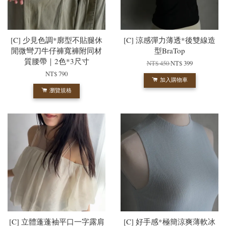
[C] 少見色調*廓型不貼腿休
[C] 涼感彈力薄透*後雙線造
閒微彎刀牛仔褲寬褲附同材
型BraTop
質腰帶｜2色*3尺寸
NT$ 450
NT$ 399
NT$ 790
加入購物車
瀏覽規格
[C] 立體蓬蓬袖平口一字露肩
[C] 好手感*極簡涼爽薄軟冰