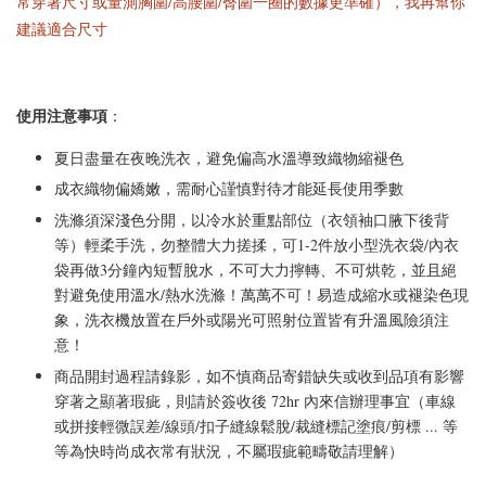
常穿著尺寸或量測胸圍/高腰圍/臀圍一圈的數據更準確），我再幫你
建議適合尺寸
使用注意事項
：
夏日盡量在夜晚洗衣，避免偏高水溫導致織物縮褪色
成衣織物偏嬌嫩，需耐心謹慎對待才能延長使用季數
洗滌須深淺色分開，以冷水於重點部位（衣領袖口腋下後背
等）輕柔手洗，勿整體大力搓揉，可1-2件放小型洗衣袋/內衣
袋再做3分鐘內短暫脫水，不可大力擰轉、不可烘乾，並且絕
對避免使用溫水/熱水洗滌！萬萬不可！易造成縮水或褪染色現
象，洗衣機放置在戶外或陽光可照射位置皆有升溫風險須注
意！
商品開封過程請錄影，如不慎商品寄錯缺失或收到品項有影響
穿著之顯著瑕疵，則請於簽收後 72hr 內來信辦理事宜（車線
或拼接輕微誤差/線頭/扣子縫線鬆脫/裁縫標記塗痕/剪標 ... 等
等為快時尚成衣常有狀況，不屬瑕疵範疇敬請理解）