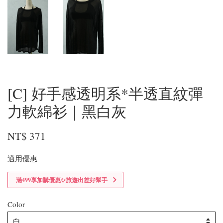
[C] 好手感透明系*半透直紋彈
力軟綿衫｜黑白灰
NT$ 371
適用優惠
滿499享加購優惠✨旅遊出差好幫手
Color