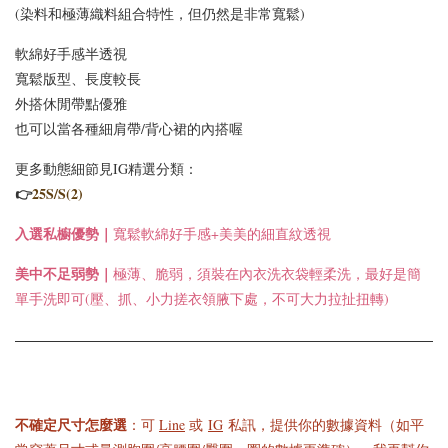
(染料和極薄織料組合特性，但仍然是非常寬鬆)
軟綿好手感半透視
寬鬆版型、長度較長
外搭休閒帶點優雅
也可以當各種細肩帶/背心裙的內搭喔
更多動態細節見IG精選分類：
👉
25S/S(2)
入選
私櫥優勢｜
寬鬆軟綿好手感+美美的細直紋透視
美中不足弱勢｜
極薄、脆弱，須裝在內衣洗衣袋輕柔洗，最好是簡
單手洗即可(壓、抓、小力搓衣領腋下處，不可大力拉扯扭轉)
不確定尺寸怎麼選
：可
Line
或
IG
私訊，提供你的數據資料（如平