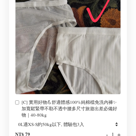
[C] 實用好物💪舒適體感100%純棉檔免洗內褲✨
加寬鬆緊帶不勒不透中腰多尺寸旅遊出差必備好
物｜40-80kg
-
+
NT$ 79