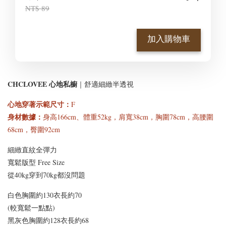
NT$ 89
加入購物車
CHCLOVEE 心地私櫥
｜舒適細緻半透視
心地穿著示範尺寸
：
F
身材數據：
身高166cm、體重52kg，肩寬38cm，胸圍78cm，高腰圍
68cm，臀圍92cm
細緻直紋全彈力
寬鬆版型 Free Size
從40kg穿到70kg都沒問題
白色胸圍約130衣長約70
(較寬鬆一點點)
黑灰色胸圍約128衣長約68