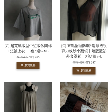
[C] 超寬鬆版型中短版休閒棉
[C] 來點物理防曬*滑順透視
T短袖上衣｜3色*適S-XL
彈力軟紗小翻領中短版襯衫
外套罩衫｜3色*適S-L
NT$ 495
NT$ 475
NT$ 420
NT$ 387
瀏覽規格
瀏覽規格