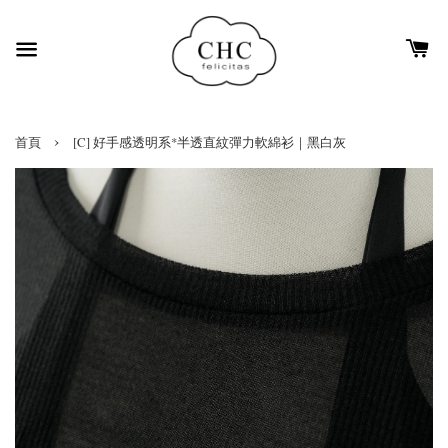
›
首頁
[C] 好手感透明系*半透直紋彈力軟綿衫｜黑白灰