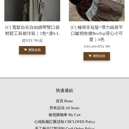
[C] 寬鬆自在自由綁帶雙口袋
[C] 極簡非短版*彈力細肩平
輕鬆工裝裙洋裝｜2色*適S-L
口皺褶收腰BraTop背心小可
愛｜4色
從
NT$ 790
起
NT$ 450
NT$ 399
瀏覽規格
瀏覽規格
快速連結
首頁 Home
所有品項 All Items
檢視購物車 My Cart
心地私櫥訂購須知 CHCLOVEE Policy
手工藝品訂製須知 Craft Orders Policy