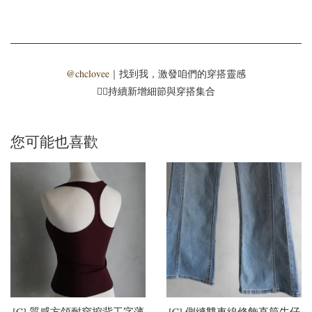
@chclovee
｜找到我，激發咱們的穿搭靈感
☝🏻持續新增細節與穿搭集合
您可能也喜歡
[C] 質感方領耐穿挖背工字薄
[C] 側縫雙車線修飾直筒牛仔