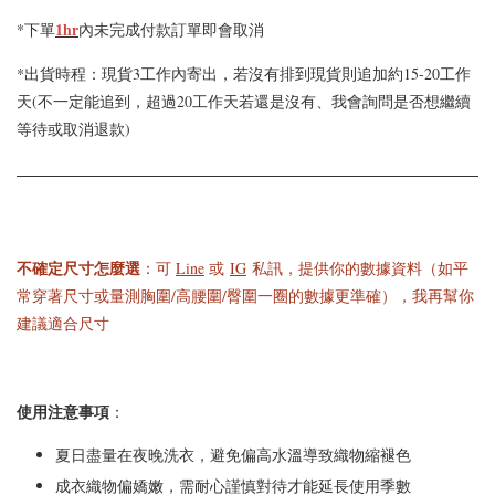
1hr
*下單
內未完成付款訂單即會取消
*出貨時程：現貨3工作內寄出，若沒有排到現貨則追加約15-20工作
天(不一定能追到，超過20工作天若還是沒有、我會詢問是否想繼續
等待或取消退款)
不確定尺寸怎麼選
：可
Line
或
IG
私訊，提供你的數據資料（如平
常穿著尺寸或量測胸圍/高腰圍/臀圍一圈的數據更準確），我再幫你
建議適合尺寸
使用注意事項
：
夏日盡量在夜晚洗衣，避免偏高水溫導致織物縮褪色
成衣織物偏嬌嫩，需耐心謹慎對待才能延長使用季數