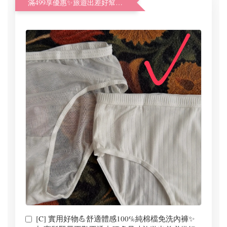
滿499享優惠✨旅遊出差好幫手體驗加購價
[C] 實用好物💪舒適體感100%純棉檔免洗內褲✨