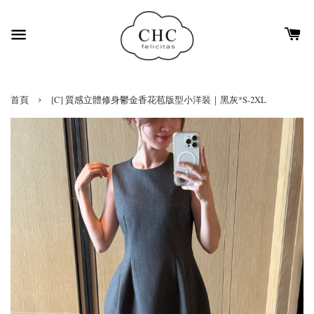
›
首頁
[C] 質感立體修身鬱金香花苞版型小洋裝｜黑灰*S-2XL