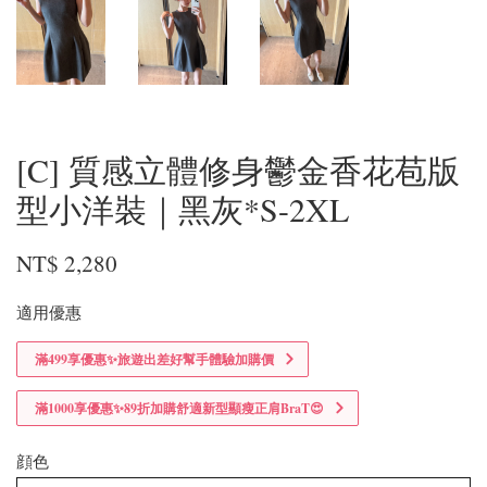
[C] 質感立體修身鬱金香花苞版
型小洋裝｜黑灰*S-2XL
NT$ 2,280
適用優惠
滿499享優惠✨旅遊出差好幫手體驗加購價
滿1000享優惠✨89折加購舒適新型顯瘦正肩BraT😍
顔色