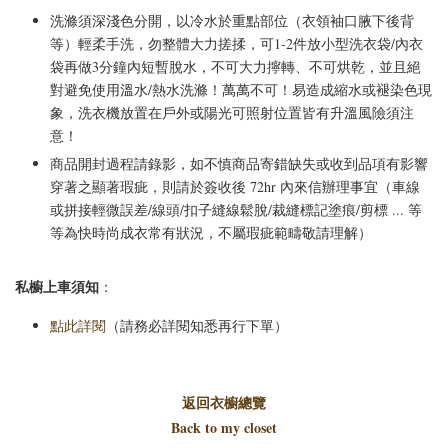
洗滌須深淺色分開，以冷水於重點部位（衣領袖口腋下後背
等）輕柔手洗，勿整體大力搓揉，可1-2件放小型洗衣袋/內衣
袋再做3分鐘內短暫脫水，不可大力擰轉、不可烘乾，並且絕
對避免使用溫水/熱水洗滌！萬萬不可！易造成縮水或褪染色現
象，洗衣機放置在戶外或陽光可照射位置皆有升溫風險須注
意！
商品開封過程請錄影，如不慎商品寄錯缺失或收到品項有影響
穿著之顯著瑕疵，則請於簽收後 72hr 內來信辦理事宜（車線
或拼接輕微誤差/線頭/扣子縫線鬆脫/裁縫標記塗痕/剪標 ... 等
等為快時尚成衣常有狀況，不屬瑕疵範疇敬請理解）
私櫥上車須知
：
點此詳閱
（請務必詳閱知悉再行下單）
返回衣櫥總覽
Back to my closet