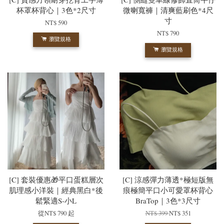
杯罩杯背心｜3色*2尺寸
微喇寬褲｜清爽藍刷色*4尺
寸
NT$ 590
NT$ 790
瀏覽規格
瀏覽規格
[C] 套裝優惠🎁平口蛋糕層次
[C] 涼感彈力薄透*極短版無
肌理感小洋裝｜經典黑白*後
痕極簡平口小可愛罩杯背心
鬆緊適S-小L
BraTop｜3色*3尺寸
從
NT$ 790
起
NT$ 399
NT$ 351