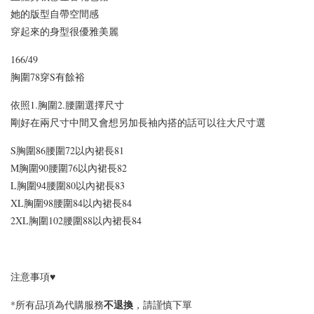
她的版型自帶空間感
穿起來的身型很優雅美麗
166/49
[C] 特惠免運✨890等級
[C] 怕熱舒適短袖首選*
的舒適好手感*經典百
胸圍78穿S有餘裕
涼感修飾蛋型領小圓V
搭深圓方領正肩短袖上
領舒適彈力透氣棉罩杯
依照1.胸圍2.腰圍選擇尺寸
衣BraTop｜3色*3尺寸
BraTop上衣｜4色*3尺
剛好在兩尺寸中間又會想另加長袖內搭的話可以往大尺寸選
寸
S胸圍86
腰圍72
以內裙長81
-
+
-
+
NT$ 523
NT$ 523
M
胸圍90
腰圍76
以內
裙長82
NT$ 588
NT$ 588
L
胸圍94
腰圍80
以內
裙長83
X
L
胸圍98
腰圍84
以內
裙長84
2
X
L
胸圍102
腰圍88
以內
裙長84
加入購物車
注意事項♥
不
退換
*所有品項為代購服務
，請謹慎下單