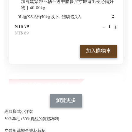
加寬鬆緊帶不勒不透中腰多尺寸旅遊出差必備好
物｜40-80kg
-
+
NT$ 79
NT$ 89
加入購物車
滿1000享優惠✨89折加購舒適新型顯瘦正肩BraT😍
瀏覽全部
瀏覽更多
經典樣式小洋裝
30%羊毛+30%真絲的質感布料
立體剪裁鬱金香花苞裙