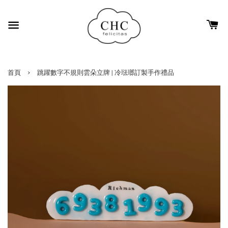
›
首頁
跳躍數字不規則雲朵立牌 | 冷琺瑯訂製手作禮品