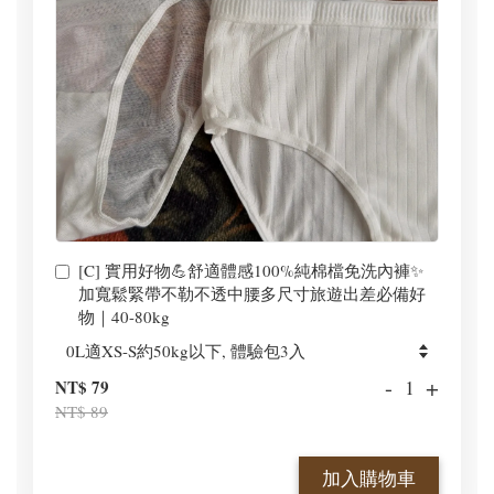
[C] 實用好物💪舒適體感100%純棉檔免洗內褲✨
加寬鬆緊帶不勒不透中腰多尺寸旅遊出差必備好
物｜40-80kg
-
+
NT$ 79
NT$ 89
加入購物車