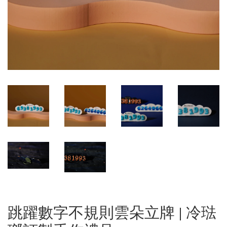
跳躍數字不規則雲朵立牌 | 冷琺