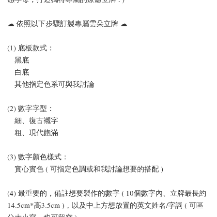
☁ 依照以下步驟訂製專屬雲朵立牌 ☁
-
+
-
+
NT$ 523
NT$ 523
NT$ 588
NT$ 588
(1) 底板款式：
黑底
加入購物車
白底
其他指定色系可與我討論
(2) 數字字型：
細、復古襯字
粗、現代飽滿
(3) 數字顏色樣式：
實心實色 ( 可指定色調或和我討論想要的搭配 )
(4) 最重要的，備註想要製作的數字 ( 10個數字內、立牌最長約
14.5cm*高3.5cm )，以及中上方想放置的英文姓名/字詞 ( 可區
分大小寫，也可留空 )