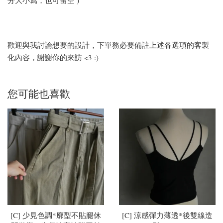
歡迎與我討論想要的設計，下單務必要備註上述各選項的客製
化內容，謝謝你的來訪 <3 :)
您可能也喜歡
[C] 少見色調*廓型不貼腿休
[C] 涼感彈力薄透*後雙線造