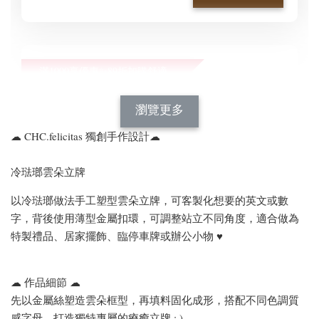
滿1000享優惠✨89折加購舒適新型顯瘦正肩BraT😍
瀏覽全部
瀏覽更多
☁ CHC.felicitas 獨創手作設計☁
冷琺瑯雲朵立牌
以冷琺瑯做法手工塑型雲朵立牌，可客製化想要的英文或數
字，背後使用薄型金屬扣環，可調整站立不同角度，適合做為
特製禮品、居家擺飾、臨停車牌或辦公小物 ♥
[C] 特惠免運✨890等級
[C] 怕熱舒適短袖首選*
的舒適好手感*經典百
涼感修飾蛋型領小圓V
搭深圓方領正肩短袖上
☁ 作品細節 ☁
領舒適彈力透氣棉罩杯
衣BraTop｜3色*3尺寸
BraTop上衣｜4色*3尺
先以金屬絲塑造雲朵框型，再填料固化成形，搭配不同色調質
寸
感字母，打造獨特專屬的療癒立牌 : )