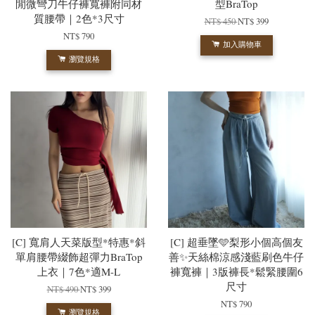
閒微彎刀牛仔褲寬褲附同材
型BraTop
質腰帶｜2色*3尺寸
NT$ 450
NT$ 399
NT$ 790
加入購物車
瀏覽規格
[C] 寬肩人天菜版型*特惠*斜
[C] 超垂墜🩵梨形小個高個友
單肩腰帶綴飾超彈力BraTop
善✨天絲棉涼感淺藍刷色牛仔
上衣｜7色*適M-L
褲寬褲｜3版褲長*鬆緊腰圍6
尺寸
NT$ 490
NT$ 399
NT$ 790
瀏覽規格