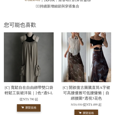
☝🏻持續新增細節與穿搭集合
您可能也喜歡
[C] 寬鬆自在自由綁帶雙口袋
[C] 開衩復古圖騰直筒A字裙
輕鬆工裝裙洋裝｜2色*適S-L
可高腰優雅可低腰慵懶｜自
綁腰圍*透視3花色
從
NT$ 790
起
NT$ 550
從
NT$ 499
起
瀏覽規格
瀏覽規格