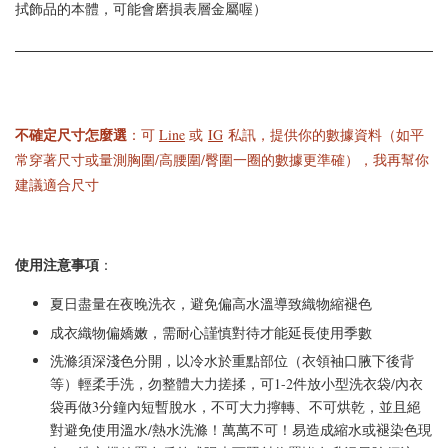
拭飾品的本體，可能會磨損表層金屬喔）
不確定尺寸怎麼選
：可
Line
或
IG
私訊，提供你的數據資料（如平
常穿著尺寸或量測胸圍/高腰圍/臀圍一圈的數據更準確），我再幫你
建議適合尺寸
使用注意事項
：
夏日盡量在夜晚洗衣，避免偏高水溫導致織物縮褪色
成衣織物偏嬌嫩，需耐心謹慎對待才能延長使用季數
洗滌須深淺色分開，以冷水於重點部位（衣領袖口腋下後背
等）輕柔手洗，勿整體大力搓揉，可1-2件放小型洗衣袋/內衣
袋再做3分鐘內短暫脫水，不可大力擰轉、不可烘乾，並且絕
對避免使用溫水/熱水洗滌！萬萬不可！易造成縮水或褪染色現