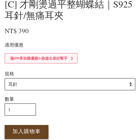
[C] 才剛燙過平整蝴蝶結｜S925
耳針/無痛耳夾
NT$ 390
適用優惠
滿499享加購優惠✨旅遊出差好幫手
規格
數量
加入購物車