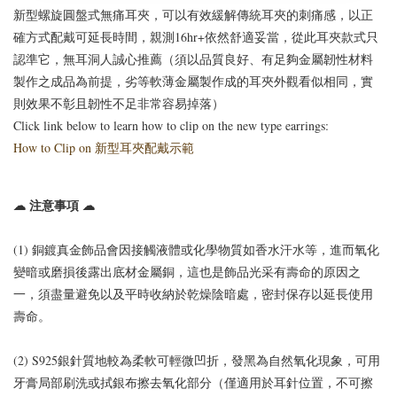
新型螺旋圓盤式無痛耳夾，可以有效緩解傳統耳夾的刺痛感，以正
確方式配戴可延長時間，親測16hr+依然舒適妥當，從此耳夾款式只
認準它，
無耳洞人誠心推薦（須以
品質良好、有足夠金屬韌性材料
製作之成品為前提，劣等軟薄金屬製作成的耳夾外觀看似相同，實
則
效果不彰且韌性不足非常容易掉落
）
Click link below to learn how to clip on the new type earrings:
How to Clip on 新型耳夾配戴示範
☁ 注意事項 ☁
(1) 銅鍍真金飾品會因接觸液體或化學物質如
香水汗水等，進而氧化
變暗或磨損後露出底材金屬銅，這也是飾品光采有壽命的原因之
一，須盡量避免以及平時收納於乾燥陰暗處，密封保存以延長使用
壽命
。
(2) S925銀針質地較為柔軟可輕微凹折，發黑為自然氧化現象，可用
牙膏局部刷洗或拭銀布擦去氧化部分（僅適用於耳針位置，不可擦