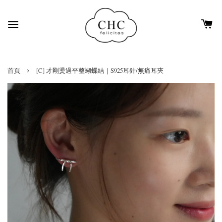
›
首頁
[C] 才剛燙過平整蝴蝶結｜S925耳針/無痛耳夾