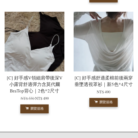
[C] 好手感V領細肩帶後深V
[C] 好手感舒適柔棉前後兩穿
小露背舒適彈力含莫代爾
垂墜透視罩衫｜新5色*4尺寸
BraTop背心｜2色*2尺寸
NT$ 490
NT$ 550
NT$ 499
瀏覽規格
瀏覽規格