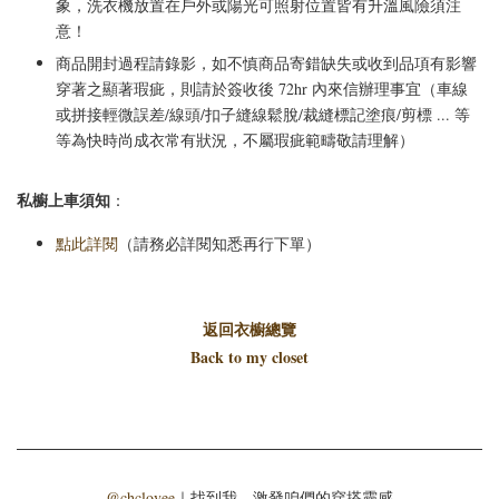
象，洗衣機放置在戶外或陽光可照射位置皆有升溫風險須注
意！
商品開封過程請錄影，如不慎商品寄錯缺失或收到品項有影響
穿著之顯著瑕疵，則請於簽收後 72hr 內來信辦理事宜（車線
或拼接輕微誤差/線頭/扣子縫線鬆脫/裁縫標記塗痕/剪標 ... 等
等為快時尚成衣常有狀況，不屬瑕疵範疇敬請理解）
私櫥上車須知
：
點此詳閱
（請務必詳閱知悉再行下單）
返回衣櫥總覽
Back to my closet
@chclovee
｜找到我，激發咱們的穿搭靈感