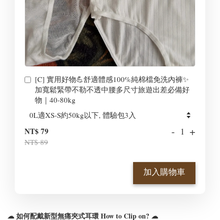
[C] 實用好物💪舒適體感100%純棉檔免洗內褲✨
加寬鬆緊帶不勒不透中腰多尺寸旅遊出差必備好
物｜40-80kg
-
+
NT$ 79
NT$ 89
加入購物車
☁ 如何配戴新型無痛夾式耳環 How to Clip on? ☁