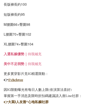
長版褲長約100
短版褲長約95
M腰圍66+臀圍98
L腰圍70+臀圍102
XL腰圍74+臀圍104
入選
私櫥優勢｜
待我補充
美中不足弱勢｜
待我補充
更多實穿影片見IG精選限動：
👉
@chclovee
因IG限動曝光有每日人數上限(依演算法喜好)
掌握第一手消息及限時折扣碼建議請入座Line社群：
👉
大寫I人友善*心地私櫥社群