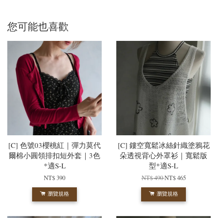
您可能也喜歡
[C] 色號03櫻桃紅｜彈力莫代
[C] 鏤空寬鬆冰絲針織塗鴉花
爾棉小圓領排扣短外套｜3色
朵透視背心外罩衫｜寬鬆版
*適S-L
型*適S-L
NT$ 390
NT$ 490
NT$ 465
瀏覽規格
瀏覽規格