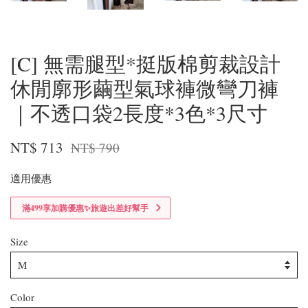
[C] 無需腿型*挺版棉剪裁設計
休閒廓形繭型氣球褲微彎刀褲
｜不透口袋2長度*3色*3尺寸
NT$ 713
NT$ 790
適用優惠
滿499享加購優惠✨旅遊出差好幫手
Size
Color