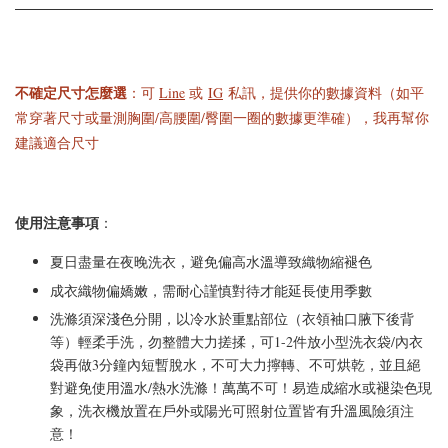
不確定尺寸怎麼選
：可
Line
或
IG
私訊，提供你的數據資料（如平
常穿著尺寸或量測胸圍/高腰圍/臀圍一圈的數據更準確），我再幫你
建議適合尺寸
使用注意事項
：
夏日盡量在夜晚洗衣，避免偏高水溫導致織物縮褪色
成衣織物偏嬌嫩，需耐心謹慎對待才能延長使用季數
洗滌須深淺色分開，以冷水於重點部位（衣領袖口腋下後背
等）輕柔手洗，勿整體大力搓揉，可1-2件放小型洗衣袋/內衣
袋再做3分鐘內短暫脫水，不可大力擰轉、不可烘乾，並且絕
對避免使用溫水/熱水洗滌！萬萬不可！易造成縮水或褪染色現
象，洗衣機放置在戶外或陽光可照射位置皆有升溫風險須注
意！