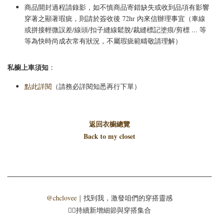
商品開封過程請錄影，如不慎商品寄錯缺失或收到品項有影響
穿著之顯著瑕疵，則請於簽收後 72hr 內來信辦理事宜（車線
或拼接輕微誤差/線頭/扣子縫線鬆脫/裁縫標記塗痕/剪標 ... 等
等為快時尚成衣常有狀況，不屬瑕疵範疇敬請理解）
私櫥上車須知
：
點此詳閱
（請務必詳閱知悉再行下單）
返回衣櫥總覽
Back to my closet
@chclovee
｜找到我，激發咱們的穿搭靈感
☝🏻持續新增細節與穿搭集合