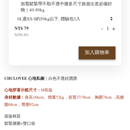
加寬鬆緊帶不勒不透中腰多尺寸旅遊出差必備好
物｜40-80kg
-
+
NT$ 79
NT$ 89
加入購物車
CHCLOVEE 心地私櫥
｜白色不透好讚讚
心地穿著示範尺寸
：
M長版
身材數據：
身高166cm、體重52kg，肩寬37/38cm，胸圍78cm，高腰
圍68cm，臀圍92cm
挺版棉質
鬆緊腰圍+雙口袋