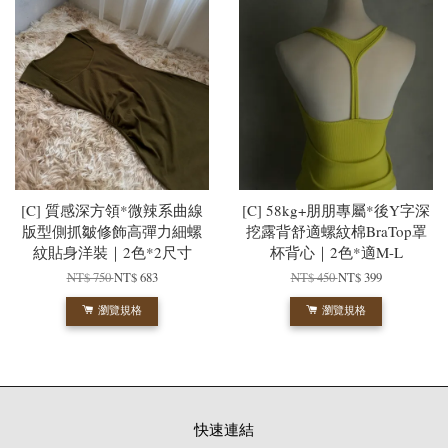
[C] 質感深方領*微辣系曲線
[C] 58kg+朋朋專屬*後Y字深
版型側抓皺修飾高彈力細螺
挖露背舒適螺紋棉BraTop罩
紋貼身洋裝｜2色*2尺寸
杯背心｜2色*適M-L
NT$ 750
NT$ 683
NT$ 450
NT$ 399
瀏覽規格
瀏覽規格
快速連結