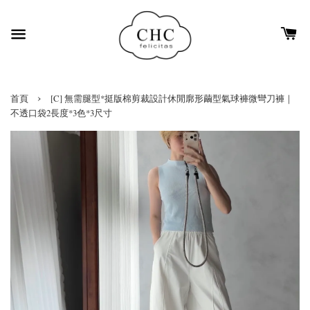
›
首頁
[C] 無需腿型*挺版棉剪裁設計休閒廓形繭型氣球褲微彎刀褲｜
不透口袋2長度*3色*3尺寸