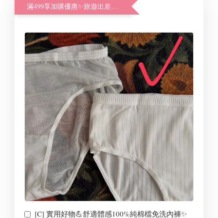
滿499享加購優惠✨旅遊出差好幫手
[C] 實用好物💪舒適體感100%純棉檔免洗內褲✨