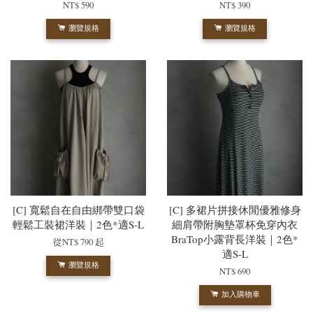
NT$ 590
NT$ 390
瀏覽規格
瀏覽規格
[C] 寬鬆自在自由綁帶雙口袋
[C] 多裙片拼接休閒優雅修身
輕鬆工裝裙洋裝｜2色*適S-L
細肩帶附胸墊罩杯免穿內衣
BraTop小露背長洋裝｜2色*
從
NT$ 790
起
適S-L
瀏覽規格
NT$ 690
加入購物車