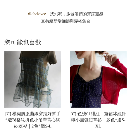
@chclovee
｜找到我，激發咱們的穿搭靈感
☝🏻持續新增細節與穿搭集合
您可能也喜歡
[C] 模糊胸腹曲線穿搭好幫手
[C] 色號01緋紅｜寬鬆冰絲針
*透視格紋拼色小吊帶背心網
織小圓弧短罩衫｜多色*適S-
紗罩衫｜2色*適S-L
XL