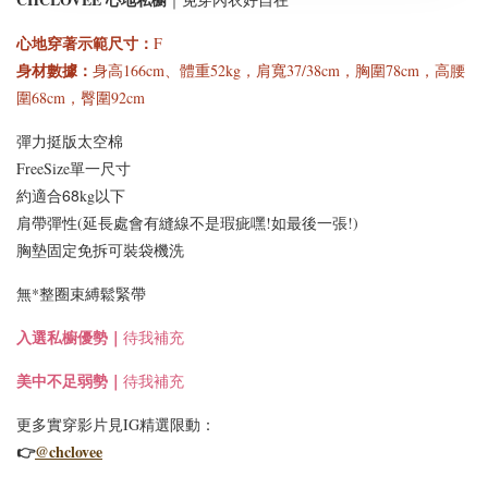
心地穿著示範尺寸
：
F
身材數據：
身高166cm、體重52kg，肩寬37/38cm，胸圍78cm，高腰
圍68cm，臀圍92cm
彈力挺版太空棉
FreeSize單一尺寸
適合68
約
kg以下
肩帶彈性(延長處會有縫線不是瑕疵嘿!如最後一張!)
胸墊固定免拆可裝袋機洗
無*整圈束縛鬆緊帶
入選
私櫥優勢｜
待我補充
美中不足弱勢｜
待我補充
更多實穿影片見IG精選限動：
👉
@chclovee