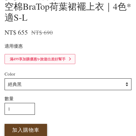
空棉BraTop荷葉裙襬上衣｜4色*
適S-L
NT$ 655
NT$ 690
適用優惠
滿499享加購優惠✨旅遊出差好幫手
Color
數量
加入購物車