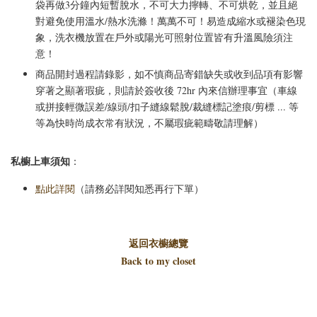
袋再做3分鐘內短暫脫水，不可大力擰轉、不可烘乾，並且絕
對避免使用溫水/熱水洗滌！萬萬不可！易造成縮水或褪染色現
象，洗衣機放置在戶外或陽光可照射位置皆有升溫風險須注
意！
商品開封過程請錄影，如不慎商品寄錯缺失或收到品項有影響
穿著之顯著瑕疵，則請於簽收後 72hr 內來信辦理事宜（車線
或拼接輕微誤差/線頭/扣子縫線鬆脫/裁縫標記塗痕/剪標 ... 等
等為快時尚成衣常有狀況，不屬瑕疵範疇敬請理解）
私櫥上車須知
：
點此詳閱
（請務必詳閱知悉再行下單）
返回衣櫥總覽
Back to my closet