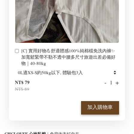
[C] 實用好物💪舒適體感100%純棉檔免洗內褲✨
加寬鬆緊帶不勒不透中腰多尺寸旅遊出差必備好
物｜40-80kg
-
+
NT$ 79
NT$ 89
加入購物車
CHCLOVEE 心地私櫥
｜免穿內衣好自在