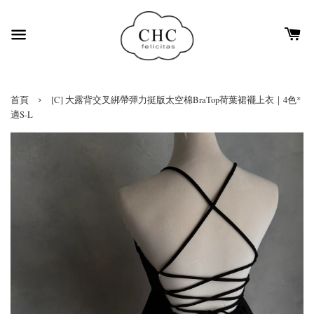
›
首頁
[C] 大露背交叉綁帶彈力挺版太空棉BraTop荷葉裙襬上衣｜4色*
適S-L