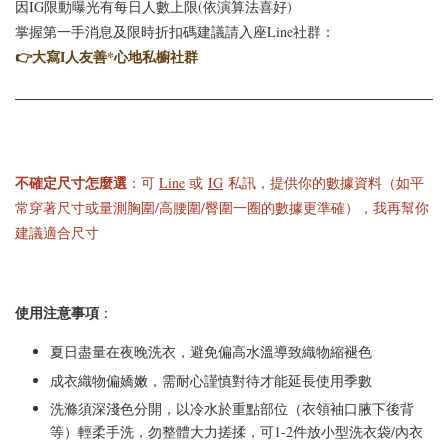
因IG限動曝光有每日人數上限(依演算法喜好)
掌握第一手消息及限時折扣碼建議請入座Line社群：
👉
大寫I人友善*心地私櫥社群
不確定尺寸怎麼選
：可
Line
或
IG
私訊，提供你的數據資料（如平
常穿著尺寸或量測胸圍/高腰圍/臀圍一圈的數據更準確），我再幫你
建議適合尺寸
使用注意事項
：
夏日盡量在夜晚洗衣，避免偏高水溫導致織物縮褪色
成衣織物偏嬌嫩，需耐心謹慎對待才能延長使用季數
洗滌須深淺色分開，以冷水於重點部位（衣領袖口腋下後背
等）輕柔手洗，勿整體大力搓揉，可1-2件放小型洗衣袋/內衣