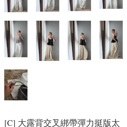
[C] 大露背交叉綁帶彈力挺版太