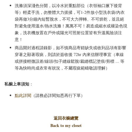
洗滌須深淺色分開，以冷水於重點部位（衣領袖口腋下後背
等）輕柔手洗，勿整體大力搓揉，可1-2件放小型洗衣袋/內衣
袋再做3分鐘內短暫脫水，不可大力擰轉、不可烘乾，並且絕
對避免使用溫水/熱水洗滌！萬萬不可！易造成縮水或褪染色現
象，洗衣機放置在戶外或陽光可照射位置皆有升溫風險須注
意！
商品開封過程請錄影，如不慎商品寄錯缺失或收到品項有影響
穿著之顯著瑕疵，則請於簽收後 72hr 內來信辦理事宜（車線
或拼接輕微誤差/線頭/扣子縫線鬆脫/裁縫標記塗痕/剪標 ... 等
等為快時尚成衣常有狀況，不屬瑕疵範疇敬請理解）
私櫥上車須知
：
點此詳閱
（請務必詳閱知悉再行下單）
返回衣櫥總覽
Back to my closet