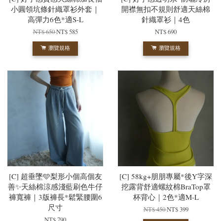
小圓領坑條針織罩衫外套｜
開襟無扣不規則舒適天絲棉
高彈力6色*適S-L
針織罩衫｜4色
NT$ 650
NT$ 585
NT$ 690
瀏覽規格
瀏覽規格
[C] 超垂墜🩵梨形小個高個友
[C] 58kg+朋朋專屬*後Y字深
善✨天絲棉涼感淺藍刷色牛仔
挖露背舒適螺紋棉BraTop罩
褲寬褲｜3版褲長*鬆緊腰圍6
杯背心｜2色*適M-L
尺寸
NT$ 450
NT$ 399
NT$ 790