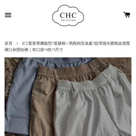
›
首頁
[C] 梨形專屬版型*遮腿根✨馬鞍肉安放處*紋理感水蜜桃皮感寬
褲口休閒短褲｜有口袋*4色*3尺寸