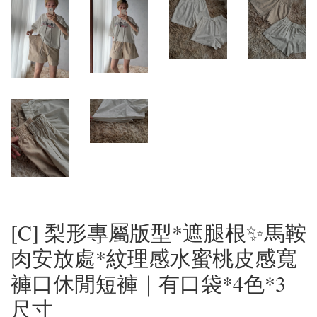
[C] 梨形專屬版型*遮腿根✨馬鞍
肉安放處*紋理感水蜜桃皮感寬
褲口休閒短褲｜有口袋*4色*3
尺寸