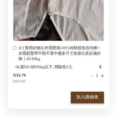
[C] 實用好物💪舒適體感100%純棉檔免洗內褲✨
加寬鬆緊帶不勒不透中腰多尺寸旅遊出差必備好
物｜40-80kg
-
+
NT$ 79
NT$ 89
加入購物車