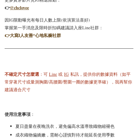
👉
@chclovee
因IG限動曝光有每日人數上限(依演算法喜好)
掌握第一手消息及限時折扣碼建議請入座Line社群：
👉
大寫I人友善*心地私櫥社群
不確定尺寸怎麼選
：可
Line
或
IG
私訊，提供你的數據資料（如平
常穿著尺寸或量測胸圍/高腰圍/臀圍一圈的數據更準確），我再幫你
建議適合尺寸
使用注意事項
：
夏日盡量在夜晚洗衣，避免偏高水溫導致織物縮褪色
成衣織物偏嬌嫩，需耐心謹慎對待才能延長使用季數