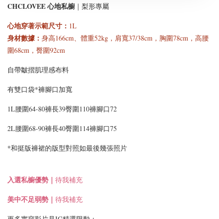
CHCLOVEE 心地私櫥
｜梨形專屬
心地穿著示範尺寸
：
1L
身材數據：
身高166cm、體重52kg，肩寬37/38cm，胸圍78cm，高腰
圍68cm，臀圍92cm
自帶皺摺肌理感布料
有雙口袋*褲腳口加寬
1L腰圍64-80褲長39臀圍110褲腳口72
2L腰圍68-90褲長40臀圍114褲腳口75
*和挺版褲裙的版型對照如最後幾張照片
入選
私櫥優勢｜
待我補充
美中不足弱勢｜
待我補充
更多實穿影片見IG精選限動：