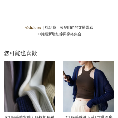
@chclovee
｜找到我，激發咱們的穿搭靈感
☝🏻持續新增細節與穿搭集合
您可能也喜歡
[C] 好手感質感天絲棉加長袖
[C] 好手感透明系*防曬冷房