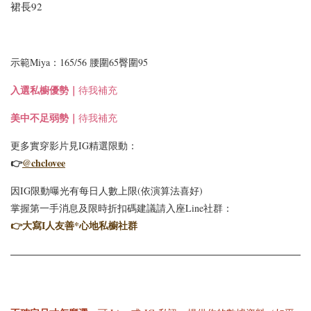
裙長92
示範Miya：165/56 腰圍65臀圍95
入選
私櫥優勢｜
待我補充
美中不足弱勢｜
待我補充
更多實穿影片見IG精選限動：
👉
@chclovee
因IG限動曝光有每日人數上限(依演算法喜好)
掌握第一手消息及限時折扣碼建議請入座Line社群：
👉
大寫I人友善*心地私櫥社群