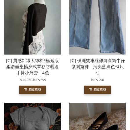
[C] 質感針織天絲棉*極短版
[C] 側縫雙車線修飾直筒牛仔
柔滑垂墜輪廓式罩衫防曬遮
微喇寬褲｜清爽藍刷色*4尺
手臂小外套｜4色
寸
NT$ 750
NT$ 695
NT$ 790
瀏覽規格
瀏覽規格