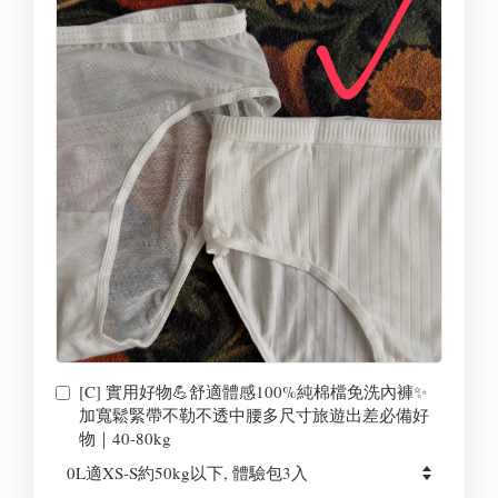
[C] 實用好物💪舒適體感100%純棉檔免洗內褲✨
加寬鬆緊帶不勒不透中腰多尺寸旅遊出差必備好
物｜40-80kg