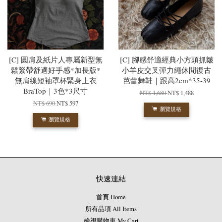
[C] 圓肩及紙片人專屬新型無
[C] 腳感舒適經典小方頭抓皺
鬆緊帶舒適好手感*加長版*
小羊皮交叉彈力繩休閒復古
無肩線短袖罩杯緊身上衣
芭蕾舞鞋｜跟高2cm*35-39
BraTop｜3色*3尺寸
NT$ 1,680
NT$ 1,488
NT$ 690
NT$ 597
瀏覽規格
瀏覽規格
快速連結
首頁 Home
所有品項 All Items
檢視購物車 My Cart