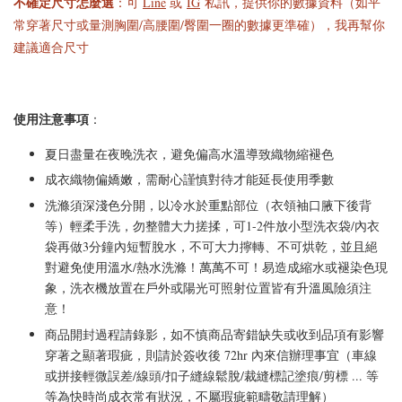
不確定尺寸怎麼選
：可
Line
或
IG
私訊，提供你的數據資料（如平
常穿著尺寸或量測胸圍/高腰圍/臀圍一圈的數據更準確），我再幫你
建議適合尺寸
使用注意事項
：
夏日盡量在夜晚洗衣，避免偏高水溫導致織物縮褪色
成衣織物偏嬌嫩，需耐心謹慎對待才能延長使用季數
洗滌須深淺色分開，以冷水於重點部位（衣領袖口腋下後背
等）輕柔手洗，勿整體大力搓揉，可1-2件放小型洗衣袋/內衣
袋再做3分鐘內短暫脫水，不可大力擰轉、不可烘乾，並且絕
對避免使用溫水/熱水洗滌！萬萬不可！易造成縮水或褪染色現
象，洗衣機放置在戶外或陽光可照射位置皆有升溫風險須注
意！
商品開封過程請錄影，如不慎商品寄錯缺失或收到品項有影響
穿著之顯著瑕疵，則請於簽收後 72hr 內來信辦理事宜（車線
或拼接輕微誤差/線頭/扣子縫線鬆脫/裁縫標記塗痕/剪標 ... 等
等為快時尚成衣常有狀況，不屬瑕疵範疇敬請理解）