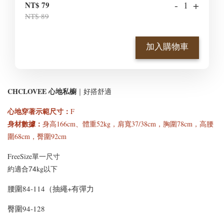
-
+
NT$ 79
NT$ 89
加入購物車
CHCLOVEE 心地私櫥
｜好搭舒適
心地穿著示範尺寸
：
F
身材數據：
身高166cm、體重52kg，肩寬37/38cm，胸圍78cm，高腰
圍68cm，臀圍92cm
FreeSize單一尺寸
適合74
約
kg以下
腰圍84-114（抽繩+有彈力
臀圍94-128