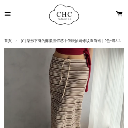
›
首頁
[C] 梨形下身的慵懶渡假感中低腰抽繩條紋直筒裙｜2色*適S-L