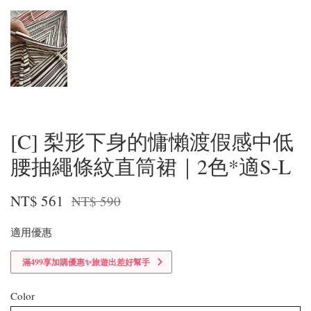
[C] 梨形下身的慵懶渡假感中低
腰抽繩條紋直筒裙｜2色*適S-L
NT$ 561
NT$ 590
適用優惠
滿499享加購優惠✨旅遊出差好幫手
Color