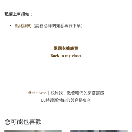
私櫥上車須知
：
點此詳閱
（請務必詳閱知悉再行下單）
返回衣櫥總覽
Back to my closet
@chclovee
｜找到我，激發咱們的穿搭靈感
☝🏻持續新增細節與穿搭集合
您可能也喜歡