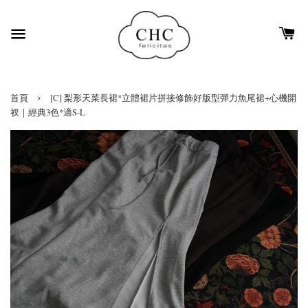
›
首頁
[C] 梨形天菜長裙*立體裙片拼接修飾好版型彈力魚尾裙+心機開
衩｜經典3色*適S-L