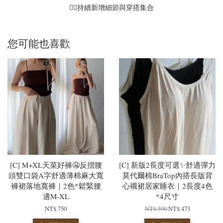
☝🏻持續新增細節與穿搭集合
您可能也喜歡
[C] M+XL天菜好褲🤤反摺腰
[C] 新版2長度可選✨舒適彈力
頭雙口袋A字舒適薄棉麻大寬
莫代爾棉BraTop內搭長版背
褲裙落地寬褲｜2色*鬆緊腰
心襯裙居家睡衣｜2長度4色
適M-XL
*4尺寸
NT$ 750
NT$ 590
NT$ 473