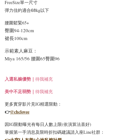
FreeSize單一尺寸
適合68
彈力佳約
kg以下
腰圍鬆緊65+
臀圍94-120cm
裙長100cm
示範素人麻豆：
Miya 165/56 腰圍65臀圍96
入選
私櫥優勢｜
待我補充
美中不足弱勢｜
待我補充
更多實穿影片見IG精選限動：
👉
@chclovee
因IG限動曝光有每日人數上限(依演算法喜好)
掌握第一手消息及限時折扣碼建議請入座Line社群：
👉
大寫I人友善*心地私櫥社群