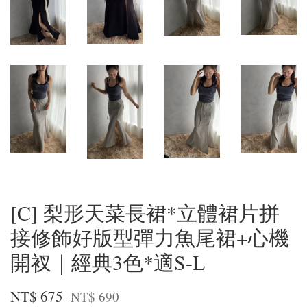
[C] 梨形天菜長裙*立體裙片拼
接修飾好版型彈力魚尾裙+心機
開衩｜經典3色*適S-L
NT$ 675
NT$ 690