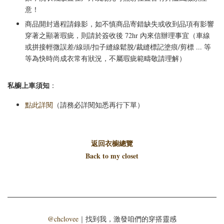
意！
商品開封過程請錄影，如不慎商品寄錯缺失或收到品項有影響
穿著之顯著瑕疵，則請於簽收後 72hr 內來信辦理事宜（車線
或拼接輕微誤差/線頭/扣子縫線鬆脫/裁縫標記塗痕/剪標 ... 等
等為快時尚成衣常有狀況，不屬瑕疵範疇敬請理解）
私櫥上車須知
：
點此詳閱
（請務必詳閱知悉再行下單）
返回衣櫥總覽
Back to my closet
@chclovee
｜找到我，激發咱們的穿搭靈感