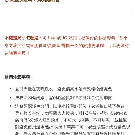
不確定尺寸怎麼選
：可
Line
或
IG
私訊，提供你的數據資料（如平
常穿著尺寸或量測胸圍/高腰圍/臀圍一圈的數據更準確），我再幫你
建議適合尺寸
使用注意事項
：
夏日盡量在夜晚洗衣，避免偏高水溫導致織物縮褪色
成衣織物偏嬌嫩，需耐心謹慎對待才能延長使用季數
洗滌須深淺色分開，以冷水於重點部位（衣領袖口腋下後背
等）輕柔手洗，勿整體大力搓揉，可1-2件放小型洗衣袋/內衣
袋再做3分鐘內短暫脫水，不可大力擰轉、不可烘乾，並且絕
對避免使用溫水/熱水洗滌！萬萬不可！易造成縮水或褪染色現
象，洗衣機放置在戶外或陽光可照射位置皆有升溫風險須注