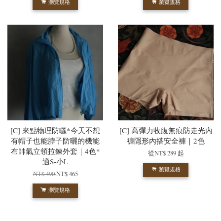
瀏覽規格
瀏覽規格
[C] 來點物理防曬*今天不想
[C] 高彈力收腹無痕防走光內
有帽子也能脖子防曬的機能
褲隱形內搭安全褲｜2色
布帥氣立領拉鍊外套｜4色*
從
NT$ 289
起
適S-小L
瀏覽規格
NT$ 490
NT$ 465
瀏覽規格