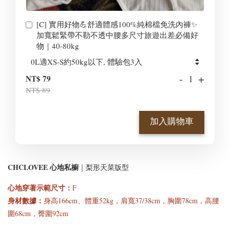
[C] 實用好物💪舒適體感100%純棉檔免洗內褲✨
加寬鬆緊帶不勒不透中腰多尺寸旅遊出差必備好
物｜40-80kg
-
+
NT$ 79
NT$ 89
加入購物車
CHCLOVEE 心地私櫥
｜梨形天菜版型
心地穿著示範尺寸
：
F
身材數據：
身高166cm、體重52kg，肩寬37/38cm，胸圍78cm，高腰
圍68cm，臀圍92cm