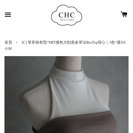
›
首頁
[C] 單穿就有型*MIT撞色大削肩多穿法BraTop背心｜3色*適XS-
小M