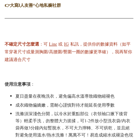
👉
大寫I人友善*心地私櫥社群
不確定尺寸怎麼選
：可
Line
或
IG
私訊，提供你的數據資料（如平
常穿著尺寸或量測胸圍/高腰圍/臀圍一圈的數據更準確），我再幫你
建議適合尺寸
使用注意事項
：
夏日盡量在夜晚洗衣，避免偏高水溫導致織物縮褪色
成衣織物偏嬌嫩，需耐心謹慎對待才能延長使用季數
洗滌須深淺色分開，以冷水於重點部位（衣領袖口腋下後背
等）輕柔手洗，勿整體大力搓揉，可1-2件放小型洗衣袋/內衣
袋再做3分鐘內短暫脫水，不可大力擰轉、不可烘乾，並且絕
對避免使用溫水/熱水洗滌！萬萬不可！易造成縮水或褪染色現