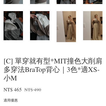
[C] 單穿就有型*MIT撞色大削肩
多穿法BraTop背心｜3色*適XS-
小M
NT$ 465
NT$ 490
適用優惠