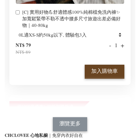
[C] 實用好物💪舒適體感100%純棉檔免洗內褲✨
加寬鬆緊帶不勒不透中腰多尺寸旅遊出差必備好
物｜40-80kg
-
+
NT$ 79
NT$ 89
加入購物車
滿1000享優惠✨89折加購舒適新型顯瘦正肩BraT😍
瀏覽全部
瀏覽更多
CHCLOVEE 心地私櫥
｜免穿內衣好自在