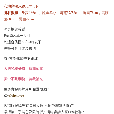
心地穿著示範尺寸
：
F
身材數據：
身高166cm、體重52kg，肩寬37/38cm，胸圍78cm，高腰
圍68cm，臀圍92cm
彈力螺紋棉質
FreeSize單一尺寸
[C] 特惠免運✨890等級
[C] 怕熱舒適短袖首選*
的舒適好手感*經典百
適合胸圍86/60
約
kg以下
涼感修飾蛋型領小圓V
搭深圓方領正肩短袖上
領舒適彈力透氣棉罩杯
胸墊可拆可裝袋機洗
衣BraTop｜3色*3尺寸
BraTop上衣｜4色*3尺
有*整圈鬆緊帶不跑杯
寸
入選
私櫥優勢｜
待我補充
-
+
-
+
NT$ 523
NT$ 523
美中不足弱勢｜
待我補充
NT$ 588
NT$ 588
更多實穿影片見IG精選限動：
👉
@chclovee
加入購物車
因IG限動曝光有每日人數上限(依演算法喜好)
掌握第一手消息及限時折扣碼建議請入座Line社群：