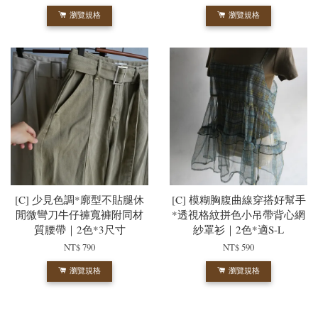
瀏覽規格
瀏覽規格
[C] 少見色調*廓型不貼腿休
[C] 模糊胸腹曲線穿搭好幫手
閒微彎刀牛仔褲寬褲附同材
*透視格紋拼色小吊帶背心網
質腰帶｜2色*3尺寸
紗罩衫｜2色*適S-L
NT$ 790
NT$ 590
瀏覽規格
瀏覽規格