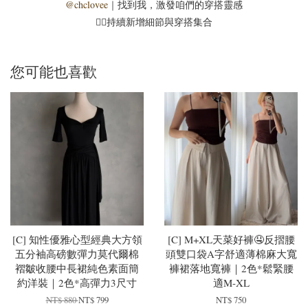
@chclovee
｜找到我，激發咱們的穿搭靈感
☝🏻持續新增細節與穿搭集合
您可能也喜歡
[C] 知性優雅心型經典大方領
[C] M+XL天菜好褲🤤反摺腰
五分袖高磅數彈力莫代爾棉
頭雙口袋A字舒適薄棉麻大寬
褶皺收腰中長裙純色素面簡
褲裙落地寬褲｜2色*鬆緊腰
約洋裝｜2色*高彈力3尺寸
適M-XL
NT$ 880
NT$ 799
NT$ 750