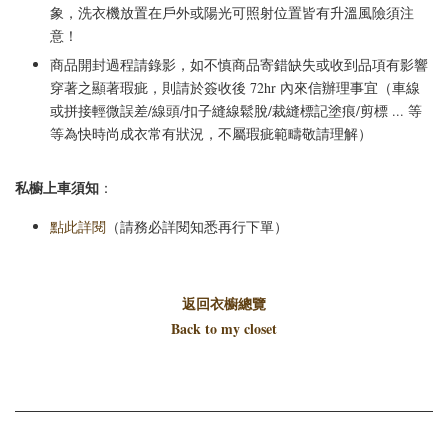
象，洗衣機放置在戶外或陽光可照射位置皆有升溫風險須注
意！
商品開封過程請錄影，如不慎商品寄錯缺失或收到品項有影響
穿著之顯著瑕疵，則請於簽收後 72hr 內來信辦理事宜（車線
或拼接輕微誤差/線頭/扣子縫線鬆脫/裁縫標記塗痕/剪標 ... 等
等為快時尚成衣常有狀況，不屬瑕疵範疇敬請理解）
私櫥上車須知
：
點此詳閱
（請務必詳閱知悉再行下單）
返回衣櫥總覽
Back to my closet