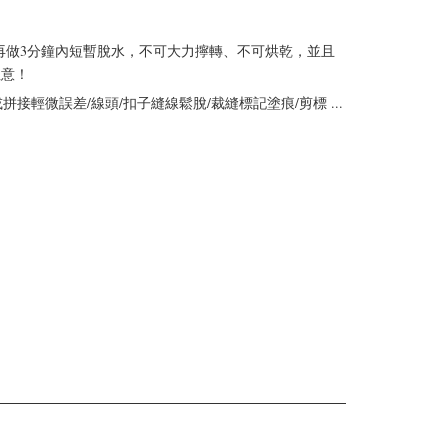
再做3分鐘內短暫脫水，不可大力擰轉、不可烘乾，並且
注意！
輕微誤差/線頭/扣子縫線鬆脫/裁縫標記塗痕/剪標 ...