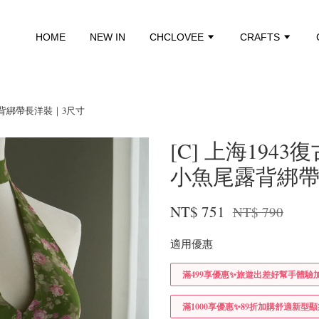
HOME
NEW IN
CHCLOVEE
CRAFTS
露背綁帶長洋裝｜3尺寸
[C] 上海19
小魚尾露背綁帶
NT$ 751
NT$ 790
適用優惠
滿499享優惠✨旅遊出差好幫手體驗
滿1000享優惠✨89折加購舒適新型顯瘦