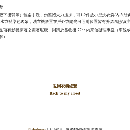
數
下後背等）輕柔手洗，勿整體大力搓揉，可1-2件放小型洗衣袋/內衣袋
縮水或褪染色現象，洗衣機放置在戶外或陽光可照射位置皆有升溫風險須
有影響穿著之顯著瑕疵，則請於簽收後 72hr 內來信辦理事宜（車線或拼接
解）
返回衣櫥總覽
Back to my closet
@chclovee
｜找到我，激發咱們的穿搭靈感