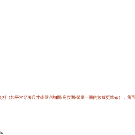
料（如平常穿著尺寸或量測胸圍/高腰圍/臀圍一圈的數據更準確），我
色