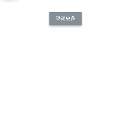
瀏覽更多
適短袖首選*
領小圓V
氣棉罩杯
｜4色*3尺
-
+
物車