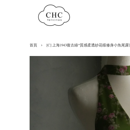
›
首頁
[C] 上海1943復古綠*質感柔透紗花樣修身小魚尾