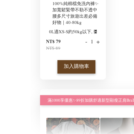
100%純棉檔免洗內褲✨
加寬鬆緊帶不勒不透中
腰多尺寸旅遊出差必備
好物｜40-80kg
-
+
NT$ 79
NT$ 89
加入購物車
滿1000享優惠✨89折加購舒適新型顯瘦正肩BraT