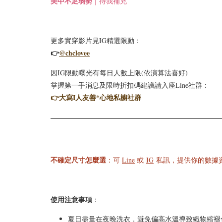
美中不足弱勢｜
待我補充
更多實穿影片見IG精選限動：
👉
@chclovee
因IG限動曝光有每日人數上限(依演算法喜好)
掌握第一手消息及限時折扣碼建議請入座Line社群：
👉
大寫I人友善*心地私櫥社群
不確定尺寸怎麼選
：可
Line
或
IG
私訊，提供你的數據資
使用注意事項
：
夏日盡量在夜晚洗衣，避免偏高水溫導致織物縮褪