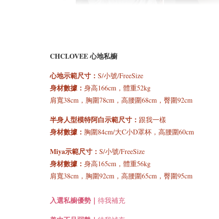
CHCLOVEE 心地私櫥
[C] 特惠免運✨890等級
[C] 怕熱舒
心地示範尺寸
：
S/小號/FreeSize
的舒適好手感*經典百搭
涼感修飾蛋型
身材數據：
身高166cm，體重52kg
深圓方領正肩短袖上衣
領舒適彈力透
肩寬38cm
，
胸圍78cm，高腰圍68cm，臀圍92cm
BraTop｜3色*3尺寸
BraTop上衣
寸
半身人型模特阿白示範尺寸：
跟我一樣
身材數據：
胸圍84cm/大C小D罩杯，高腰圍60cm
-
+
NT$ 523
NT$ 523
Miya示範尺寸：
S/小號/FreeSize
NT$ 588
NT$ 588
身材數據：
身高165cm，體重56kg
肩寬38cm
，
胸圍92cm，高腰圍65cm，臀圍95cm
加入購
入選
私櫥優勢｜
待我補充