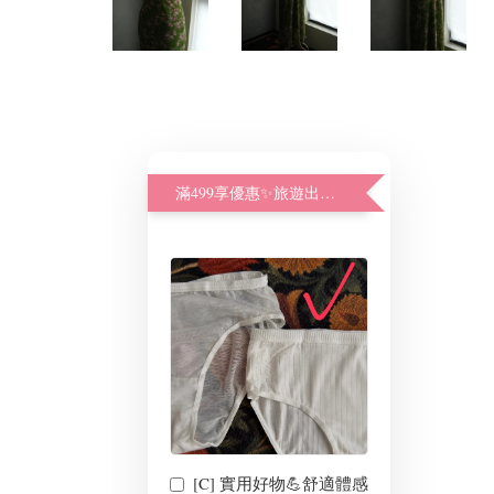
滿499享優惠✨旅遊出差好幫手體驗加購價
[C] 實用好物💪舒適體感