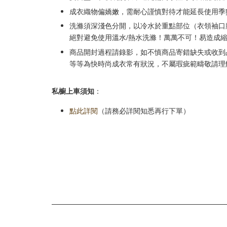
成衣織物偏嬌嫩，需耐心謹慎對待才能延長使用季
洗滌須深淺色分開，以冷水於重點部位（衣領袖口腋
絕對避免使用溫水/熱水洗滌！萬萬不可！易造成
商品開封過程請錄影，如不慎商品寄錯缺失或收到品項
等等為快時尚成衣常有狀況，不屬瑕疵範疇敬請理
私櫥上車須知
：
點此詳閱
（請務必詳閱知悉再行下單）