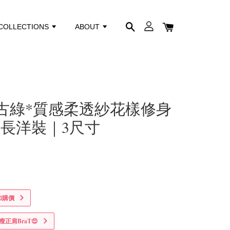
COLLECTIONS
ABOUT
43復古綠*質感柔透紗花樣修身
長洋裝｜3尺寸
加購價
正肩BraT😍