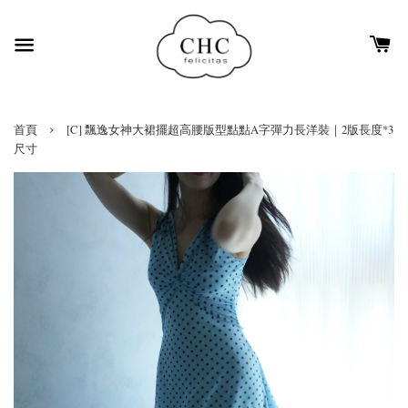
›
首頁
[C] 飄逸女神大裙擺超高腰版型點點A字彈力長洋裝｜2版長度*3
尺寸