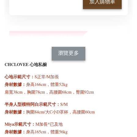
加入購物車
滿1000享優惠✨89折加購舒適新型顯瘦正肩BraT😍
瀏覽全部
瀏覽更多
CHCLOVEE 心地私櫥
心地示範尺寸：
S正常/M加長
身材數據：
身高166cm，體重52kg
肩寬38cm
，
胸圍78cm，高腰圍68cm，臀圍92cm
半身人型模特阿白示範尺寸：
S/M
身材數據：
胸圍84cm/大C小D罩杯，高腰圍60cm
[C] 特惠免運✨890等級
[C] 怕熱舒適短袖首選*
的舒適好手感*經典百
涼感修飾蛋型領小圓V
Miya示範尺寸：
M加長*已及地
搭深圓方領正肩短袖上
領舒適彈力透氣棉罩杯
身材數據：
身高165cm，體重56kg
衣BraTop｜3色*3尺寸
BraTop上衣｜4色*3尺