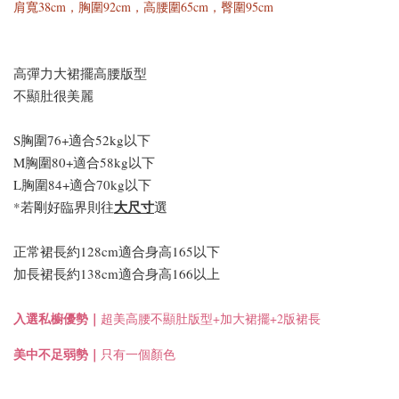
肩寬38cm
，
胸圍92cm，高腰圍65cm，臀圍95cm
寸
-
+
-
+
NT$ 523
NT$ 523
高彈力大裙擺高腰版型
NT$ 588
NT$ 588
不顯肚很美麗
S胸圍76+適合52kg以下
加入購物車
M胸圍80+適合58kg以下
L胸圍84+適合70kg以下
大尺寸
*若剛好臨界則往
選
正常裙長約128cm適合身高165以下
加長裙長約138cm適合身高166以上
入選私櫥優勢｜
超美高腰不顯肚版型+加大裙擺+2版裙長
美中不足弱勢｜
只有一個顏色