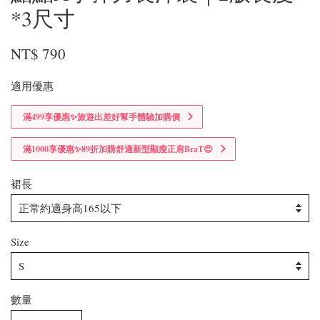
*3尺寸
NT$ 790
適用優惠
滿499享優惠✨旅遊出差好幫手體驗加購價
滿1000享優惠✨89折加購舒適新型顯瘦正肩BraT😍
裙長
Size
數量