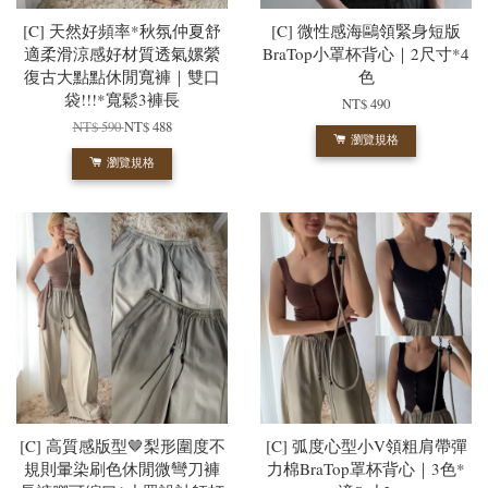
[C] 天然好頻率*秋氛仲夏舒
[C] 微性感海鷗領緊身短版
適柔滑涼感好材質透氣嫘縈
BraTop小罩杯背心｜2尺寸*4
復古大點點休閒寬褲｜雙口
色
袋!!!*寬鬆3褲長
NT$ 490
NT$ 590
NT$ 488
瀏覽規格
瀏覽規格
[C] 高質感版型🤎梨形圍度不
[C] 弧度心型小V領粗肩帶彈
規則暈染刷色休閒微彎刀褲
力棉BraTop罩杯背心｜3色*