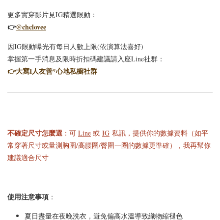
更多實穿影片見IG精選限動：
👉
@chclovee
因IG限動曝光有每日人數上限(依演算法喜好)
掌握第一手消息及限時折扣碼建議請入座Line社群：
👉
大寫I人友善*心地私櫥社群
不確定尺寸怎麼選
：可
Line
或
IG
私訊，提供你的數據資料（如平
常穿著尺寸或量測胸圍/高腰圍/臀圍一圈的數據更準確），我再幫你
建議適合尺寸
使用注意事項
：
夏日盡量在夜晚洗衣，避免偏高水溫導致織物縮褪色