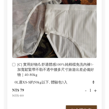
[C] 實用好物💪舒適體感100%純棉檔免洗內褲✨
加寬鬆緊帶不勒不透中腰多尺寸旅遊出差必備好
物｜40-80kg
-
+
NT$ 79
NT$ 89