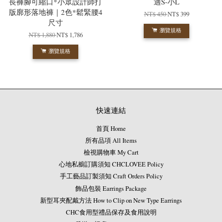
長褲腳可縮口*小眾設計師打
適S-小L
版廓形落地褲｜2色*鬆緊腰4
NT$ 450
NT$ 399
尺寸
瀏覽規格
NT$ 1,880
NT$ 1,786
瀏覽規格
快速連結
首頁 Home
所有品項 All Items
檢視購物車 My Cart
心地私櫥訂購須知 CHCLOVEE Policy
手工藝品訂製須知 Craft Orders Policy
飾品包裝 Earrings Package
新型耳夾配戴方法 How to Clip on New Type Earrings
CHC食用型禮品保存及食用說明