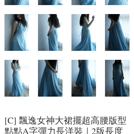
[C] 飄逸女神大裙擺超高腰版型
點點A字彈力長洋裝｜2版長度