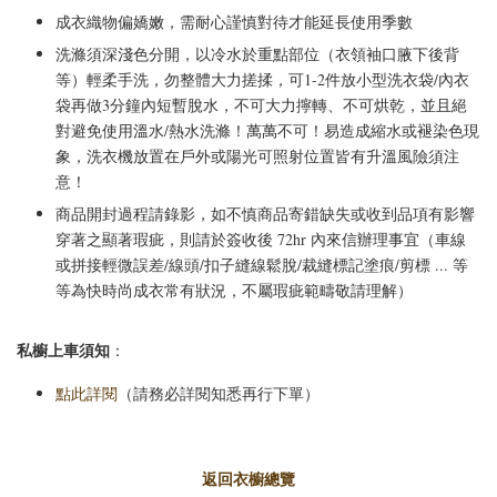
成衣織物偏嬌嫩，需耐心謹慎對待才能延長使用季數
洗滌須深淺色分開，以冷水於重點部位（衣領袖口腋下後背
等）輕柔手洗，勿整體大力搓揉，可1-2件放小型洗衣袋/內衣
袋再做3分鐘內短暫脫水，不可大力擰轉、不可烘乾，並且絕
對避免使用溫水/熱水洗滌！萬萬不可！易造成縮水或褪染色現
象，洗衣機放置在戶外或陽光可照射位置皆有升溫風險須注
意！
商品開封過程請錄影，如不慎商品寄錯缺失或收到品項有影響
穿著之顯著瑕疵，則請於簽收後 72hr 內來信辦理事宜（車線
或拼接輕微誤差/線頭/扣子縫線鬆脫/裁縫標記塗痕/剪標 ... 等
等為快時尚成衣常有狀況，不屬瑕疵範疇敬請理解）
私櫥上車須知
：
點此詳閱
（請務必詳閱知悉再行下單）
返回衣櫥總覽