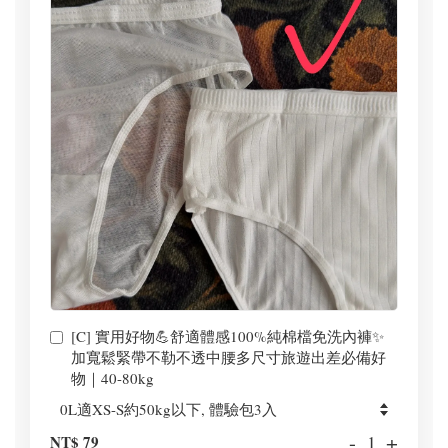
[C] 實用好物💪舒適體感100%純棉檔免洗內褲✨
加寬鬆緊帶不勒不透中腰多尺寸旅遊出差必備好
物｜40-80kg
-
+
NT$ 79