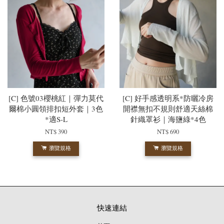
[C] 色號03櫻桃紅｜彈力莫代
[C] 好手感透明系*防曬冷房
爾棉小圓領排扣短外套｜3色
開襟無扣不規則舒適天絲棉
*適S-L
針織罩衫｜海鹽綠*4色
NT$ 390
NT$ 690
瀏覽規格
瀏覽規格
快速連結