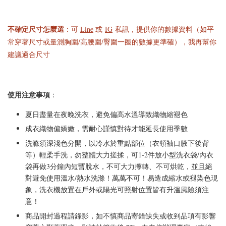
不確定尺寸怎麼選
：可
Line
或
IG
私訊，提供你的數據資料（如平
常穿著尺寸或量測胸圍/高腰圍/臀圍一圈的數據更準確），我再幫你
建議適合尺寸
使用注意事項
：
夏日盡量在夜晚洗衣，避免偏高水溫導致織物縮褪色
成衣織物偏嬌嫩，需耐心謹慎對待才能延長使用季數
洗滌須深淺色分開，以冷水於重點部位（衣領袖口腋下後背
等）輕柔手洗，勿整體大力搓揉，可1-2件放小型洗衣袋/內衣
袋再做3分鐘內短暫脫水，不可大力擰轉、不可烘乾，並且絕
對避免使用溫水/熱水洗滌！萬萬不可！易造成縮水或褪染色現
象，洗衣機放置在戶外或陽光可照射位置皆有升溫風險須注
意！
商品開封過程請錄影，如不慎商品寄錯缺失或收到品項有影響