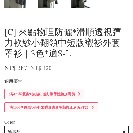
[C] 來點物理防曬*滑順透視彈
力軟紗小翻領中短版襯衫外套
罩衫｜3色*適S-L
NT$ 387
NT$ 420
適用優惠
滿499享優惠✨旅遊出差好幫手體驗加購價
滿1000享優惠✨89折加購舒適新型顯瘦正肩BraT😍
Color