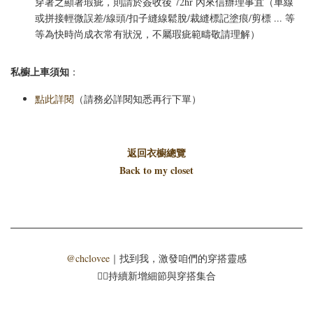
穿著之顯著瑕疵，則請於簽收後 72hr 內來信辦理事宜（車線
或拼接輕微誤差/線頭/扣子縫線鬆脫/裁縫標記塗痕/剪標 ... 等
等為快時尚成衣常有狀況，不屬瑕疵範疇敬請理解）
私櫥上車須知
：
點此詳閱
（請務必詳閱知悉再行下單）
返回衣櫥總覽
Back to my closet
@chclovee
｜找到我，激發咱們的穿搭靈感
☝🏻持續新增細節與穿搭集合