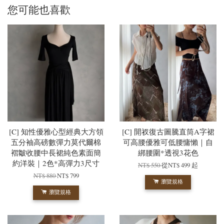
您可能也喜歡
[C] 知性優雅心型經典大方領
[C] 開衩復古圖騰直筒A字裙
五分袖高磅數彈力莫代爾棉
可高腰優雅可低腰慵懶｜自
褶皺收腰中長裙純色素面簡
綁腰圍*透視3花色
約洋裝｜2色*高彈力3尺寸
NT$ 550
從
NT$ 499
起
NT$ 880
NT$ 799
瀏覽規格
瀏覽規格