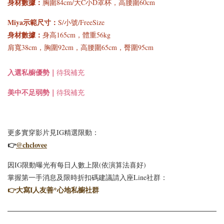
身材數據：
胸圍84cm/大C小D罩杯，高腰圍60cm
的舒適好手感*經典百
涼感修飾蛋型領小圓V
搭深圓方領正肩短袖上
領舒適彈力透氣棉罩杯
Miya示範尺寸：
S/小號/FreeSize
衣BraTop｜3色*3尺寸
BraTop上衣｜4色*3尺
身材數據：
身高165cm，體重56kg
寸
肩寬38cm
，
胸圍92cm，高腰圍65cm，臀圍95cm
-
+
-
+
入選
私櫥優勢｜
NT$ 523
NT$ 523
待我補充
NT$ 588
NT$ 588
美中不足弱勢｜
待我補充
加入購物車
更多實穿影片見IG精選限動：
👉
@chclovee
因IG限動曝光有每日人數上限(依演算法喜好)
掌握第一手消息及限時折扣碼建議請入座Line社群：
👉
大寫I人友善*心地私櫥社群