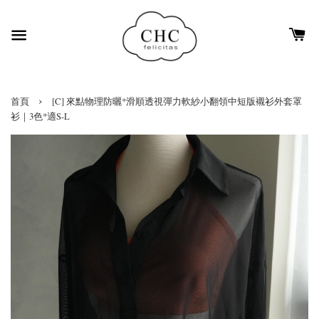
›
首頁
[C] 來點物理防曬*滑順透視彈力軟紗小翻領中短版襯衫外套罩
衫｜3色*適S-L