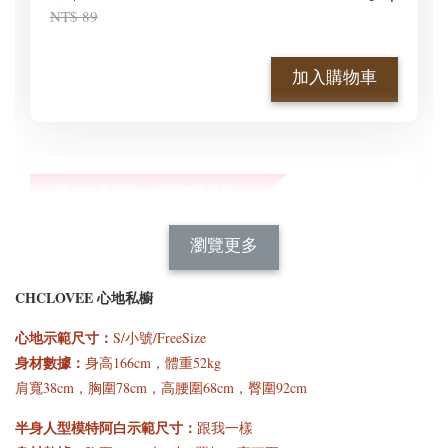
NT$ 89
加入購物車
滿1000享優惠✨89折加購舒適新型顯瘦正肩BraT😍
瀏覽全部
瀏覽更多
CHCLOVEE 心地私櫥
心地示範尺寸
：
S/小號/FreeSize
身材數據：
身高166cm，體重52kg
肩寬38cm
，
胸圍78cm，高腰圍68cm，臀圍92cm
半身人型模特阿白示範尺寸：
跟我一樣
[C] 特惠免運✨890等級
[C] 怕熱舒適短袖首選*