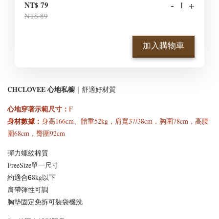
-
+
NT$ 79
NT$ 89
加入購物車
CHCLOVEE 心地私櫥
｜舒適好材質
心地穿著示範尺寸
：
F
身材數據：
身高166cm、體重52kg，肩寬37/38cm，胸圍78cm，高腰
圍68cm，臀圍92cm
彈力螺紋棉質
FreeSize單一尺寸
適合6
約
8kg以下
肩帶彈性可調
胸墊固定免拆可裝袋機洗