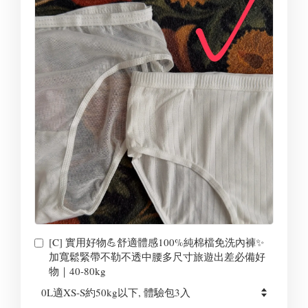
[C] 實用好物💪舒適體感100%純棉檔免洗內褲✨
加寬鬆緊帶不勒不透中腰多尺寸旅遊出差必備好
物｜40-80kg