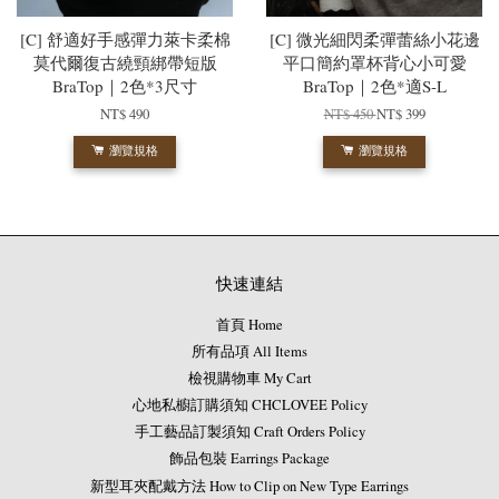
[C] 舒適好手感彈力萊卡柔棉
[C] 微光細閃柔彈蕾絲小花邊
莫代爾復古繞頸綁帶短版
平口簡約罩杯背心小可愛
BraTop｜2色*3尺寸
BraTop｜2色*適S-L
NT$ 490
NT$ 450
NT$ 399
瀏覽規格
瀏覽規格
快速連結
首頁 Home
所有品項 All Items
檢視購物車 My Cart
心地私櫥訂購須知 CHCLOVEE Policy
手工藝品訂製須知 Craft Orders Policy
飾品包裝 Earrings Package
新型耳夾配戴方法 How to Clip on New Type Earrings