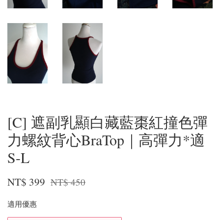
[C] 遮副乳顯白藏藍棗紅撞色彈
力螺紋背心BraTop｜高彈力*適
S-L
NT$ 399
NT$ 450
適用優惠