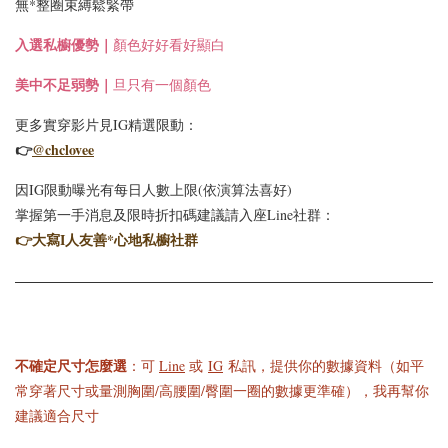
無*整圈束縛鬆緊帶
入選
私櫥優勢｜
顏色好好看好顯白
美中不足弱勢｜
旦只有一個顏色
更多實穿影片見IG精選限動：
👉
@chclovee
因IG限動曝光有每日人數上限(依演算法喜好)
掌握第一手消息及限時折扣碼建議請入座Line社群：
👉
大寫I人友善*心地私櫥社群
不確定尺寸怎麼選
：可
Line
或
IG
私訊，提供你的數據資料（如平
常穿著尺寸或量測胸圍/高腰圍/臀圍一圈的數據更準確），我再幫你
建議適合尺寸