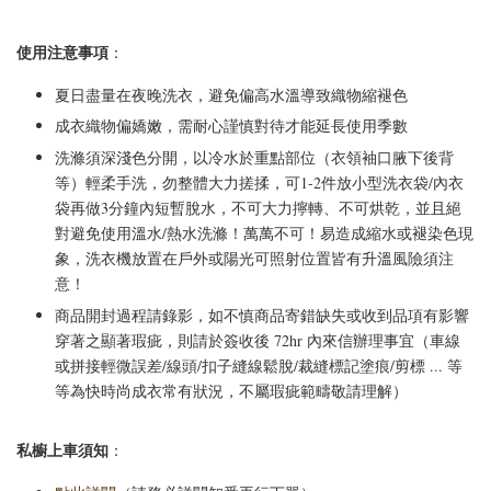
使用注意事項
：
夏日盡量在夜晚洗衣，避免偏高水溫導致織物縮褪色
成衣織物偏嬌嫩，需耐心謹慎對待才能延長使用季數
洗滌須深淺色分開，以冷水於重點部位（衣領袖口腋下後背
等）輕柔手洗，勿整體大力搓揉，可1-2件放小型洗衣袋/內衣
袋再做3分鐘內短暫脫水，不可大力擰轉、不可烘乾，並且絕
對避免使用溫水/熱水洗滌！萬萬不可！易造成縮水或褪染色現
象，洗衣機放置在戶外或陽光可照射位置皆有升溫風險須注
意！
商品開封過程請錄影，如不慎商品寄錯缺失或收到品項有影響
穿著之顯著瑕疵，則請於簽收後 72hr 內來信辦理事宜（車線
或拼接輕微誤差/線頭/扣子縫線鬆脫/裁縫標記塗痕/剪標 ... 等
等為快時尚成衣常有狀況，不屬瑕疵範疇敬請理解）
私櫥上車須知
：