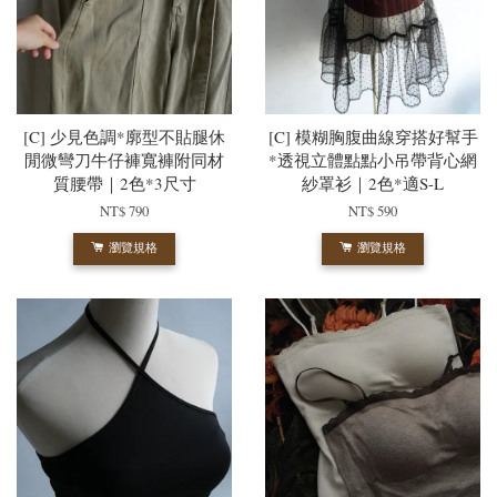
[C] 少見色調*廓型不貼腿休
[C] 模糊胸腹曲線穿搭好幫手
閒微彎刀牛仔褲寬褲附同材
*透視立體點點小吊帶背心網
質腰帶｜2色*3尺寸
紗罩衫｜2色*適S-L
NT$ 790
NT$ 590
瀏覽規格
瀏覽規格