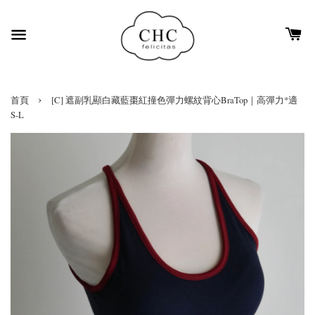
›
首頁
[C] 遮副乳顯白藏藍棗紅撞色彈力螺紋背心BraTop｜高彈力*適
S-L