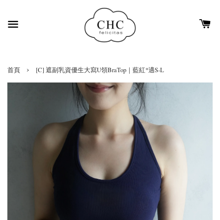
›
首頁
[C] 遮副乳資優生大寫U領BraTop｜藍紅*適S-L