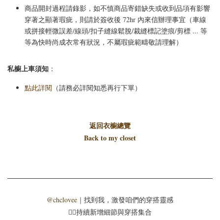
商品開封過程請錄影，如不慎商品寄錯缺失或收到品項有影響
穿著之顯著瑕疵，則請於簽收後 72hr 內來信辦理事宜（車線
或拼接輕微誤差/線頭/扣子縫線鬆脫/裁縫標記塗痕/剪標 ... 等
等為快時尚成衣常有狀況，不屬瑕疵範疇敬請理解）
私櫥上車須知
：
點此詳閱
（請務必詳閱知悉再行下單）
返回衣櫥總覽
Back to my closet
@chclovee
｜找到我，激發咱們的穿搭靈感
☝🏻持續新增細節與穿搭集合