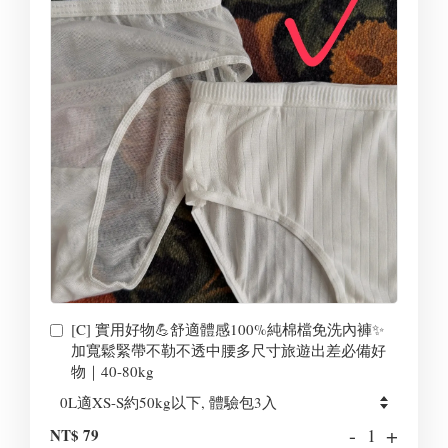
[C] 實用好物💪舒適體感100%純棉檔免洗內褲✨
加寬鬆緊帶不勒不透中腰多尺寸旅遊出差必備好
物｜40-80kg
-
+
NT$ 79