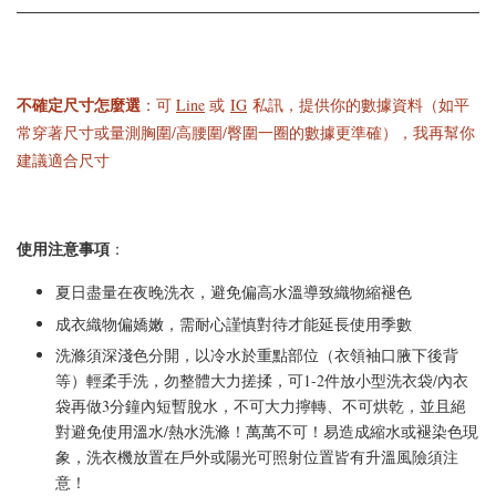
不確定尺寸怎麼選
：可
Line
或
IG
私訊，提供你的數據資料（如平
常穿著尺寸或量測胸圍/高腰圍/臀圍一圈的數據更準確），我再幫你
建議適合尺寸
使用注意事項
：
夏日盡量在夜晚洗衣，避免偏高水溫導致織物縮褪色
成衣織物偏嬌嫩，需耐心謹慎對待才能延長使用季數
洗滌須深淺色分開，以冷水於重點部位（衣領袖口腋下後背
等）輕柔手洗，勿整體大力搓揉，可1-2件放小型洗衣袋/內衣
袋再做3分鐘內短暫脫水，不可大力擰轉、不可烘乾，並且絕
對避免使用溫水/熱水洗滌！萬萬不可！易造成縮水或褪染色現
象，洗衣機放置在戶外或陽光可照射位置皆有升溫風險須注
意！