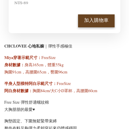
NT$ 89
加入購物車
CHCLOVEE 心地私櫥
｜彈性手感極佳
Miya穿著示範尺寸
：
FreeSize
身材數據：
身高165cm，體重55kg
胸圍91cm，高腰圍65cm，臀圍96cm
半身人型模特阿白示範尺寸：
FreeSize
阿白身材數據：
胸圍84cm/大C小D罩杯，高腰圍60cm
Free Size 彈性舒適螺紋棉
大胸朋朋的最愛♥
胸墊固定、
下圍無鬆緊帶束縛
整件布料足夠彈力柔韌穿起來仍體感穩固