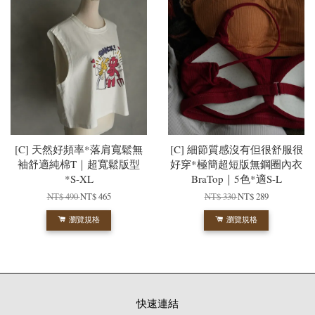
[C] 天然好頻率*落肩寬鬆無
[C] 細節質感沒有但很舒服很
袖舒適純棉T｜超寬鬆版型
好穿*極簡超短版無鋼圈內衣
*S-XL
BraTop｜5色*適S-L
NT$ 490
NT$ 465
NT$ 330
NT$ 289
瀏覽規格
瀏覽規格
快速連結