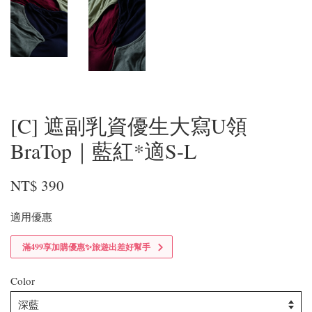
[C] 遮副乳資優生大寫U領
BraTop｜藍紅*適S-L
NT$ 390
適用優惠
滿499享加購優惠✨旅遊出差好幫手
Color