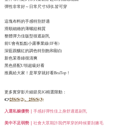
彈性非常好～
日常尺寸S到L皆可穿
這塊布料的手感特別舒適
滑順細緻的薄螺紋棉質
整體彈力佳
版型很遮副乳
前U會有點點小露事業線(IF有)
深藍跟釀紅的調色特別飽和顯白
新色茉香綠很清爽
黑色搭配U領超級好看
推薦給大家！是單穿就好看BraTop！
更多實穿影片細節
見IG精選限動：
👉
25S/S(2)
、25S/S(3)
入選
私櫥優勢｜
手感好彈性佳上身舒適遮副乳
美中不足弱勢｜
社會大眾期許我們單穿的時候要刮腋毛