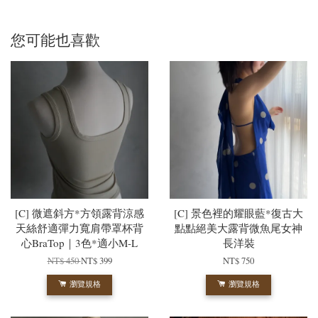
您可能也喜歡
[C] 微遮斜方*方領露背涼感
[C] 景色裡的耀眼藍*復古大
天絲舒適彈力寬肩帶罩杯背
點點絕美大露背微魚尾女神
心BraTop｜3色*適小M-L
長洋裝
NT$ 450
NT$ 399
NT$ 750
瀏覽規格
瀏覽規格