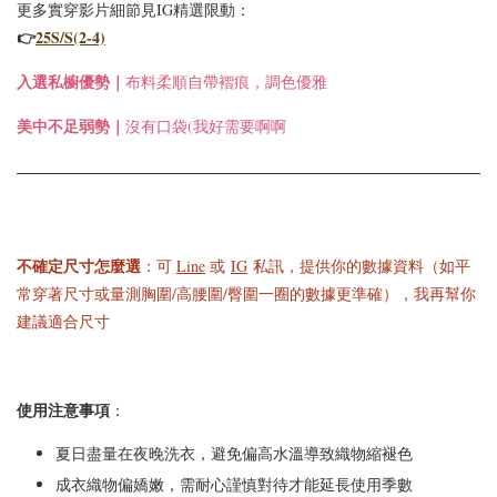
更多實穿影片細節見IG精選限動：
👉
25S/S(2-4)
入選
私櫥優勢｜
布料柔順自帶褶痕，調色優雅
美中不足弱勢｜
沒有口袋(我好需要啊啊
不確定尺寸怎麼選
：可
Line
或
IG
私訊，提供你的數據資料（如平
常穿著尺寸或量測胸圍/高腰圍/臀圍一圈的數據更準確），我再幫你
建議適合尺寸
使用注意事項
：
夏日盡量在夜晚洗衣，避免偏高水溫導致織物縮褪色
成衣織物偏嬌嫩，需耐心謹慎對待才能延長使用季數