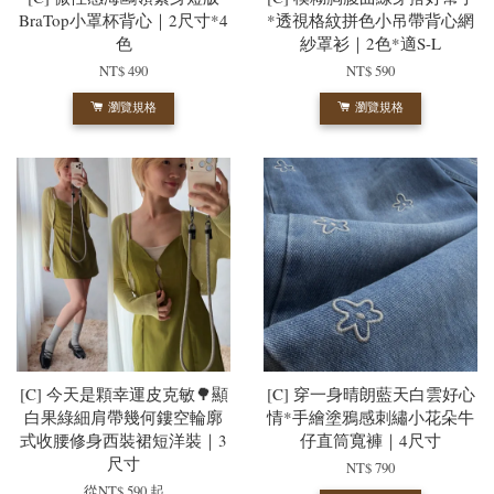
BraTop小罩杯背心｜2尺寸*4
*透視格紋拼色小吊帶背心網
色
紗罩衫｜2色*適S-L
NT$ 490
NT$ 590
瀏覽規格
瀏覽規格
[C] 今天是顆幸運皮克敏🌳顯
[C] 穿一身晴朗藍天白雲好心
白果綠細肩帶幾何鏤空輪廓
情*手繪塗鴉感刺繡小花朵牛
式收腰修身西裝裙短洋裝｜3
仔直筒寬褲｜4尺寸
尺寸
NT$ 790
從
NT$ 590
起