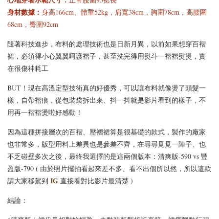
身材數據：
身高166cm、體重52kg，肩寬38cm，胸圍78cm，高腰圍
68cm，臀圍92cm
隨著科技進步，布料的處理技術也是日新月異，以前如果想穿百褶
裙，必須得小心翼翼呵護褶子，甚至洗完得用熨斗一褶褶熨燙，實
[C] 特惠免運✨890等級
[C] 怕熱舒適短袖首選*
的舒適好手感*經典百
在很傷神耗工
涼感修飾蛋型領小圓V
搭深圓方領正肩短袖上
領舒適彈力透氣棉罩杯
BUT！現在高溫定型技術真的好優秀，可以讓布料就像燙了頭髮一
衣BraTop｜3色*3尺寸
BraTop上衣｜4色*3尺
樣，自帶褶痕，從包裝袋拆出來、抖一抖就是影片看到的樣子，不
寸
用再一褶褶燙啦好感動！
-
+
-
+
NT$ 523
NT$ 523
因為這種拼接層次的百褶、壓褶裙算是很基礎的款式，製作的廠家
NT$ 588
NT$ 588
也非常多，版型用料上差異也是參差不齊，在尋尋覓覓一陣子、也
不乏碰壁多次之後，最終我選擇的是這兩個版本：清爽版-590 vs 豐
盈版-790 ( 由於照片擺拍看起來差不多、看不出個所以然，所以這款
加入購物車
IG
請大家移駕到
直接看對比影片最清楚 )
結論：