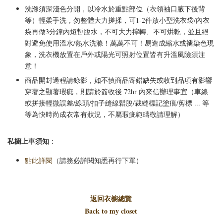
洗滌須深淺色分開，以冷水於重點部位（衣領袖口腋下後背
等）輕柔手洗，勿整體大力搓揉，可1-2件放小型洗衣袋/內衣
袋再做3分鐘內短暫脫水，不可大力擰轉、不可烘乾，並且絕
對避免使用溫水/熱水洗滌！萬萬不可！易造成縮水或褪染色現
象，洗衣機放置在戶外或陽光可照射位置皆有升溫風險須注
意！
商品開封過程請錄影，如不慎商品寄錯缺失或收到品項有影響
穿著之顯著瑕疵，則請於簽收後 72hr 內來信辦理事宜（車線
或拼接輕微誤差/線頭/扣子縫線鬆脫/裁縫標記塗痕/剪標 ... 等
等為快時尚成衣常有狀況，不屬瑕疵範疇敬請理解）
私櫥上車須知
：
點此詳閱
（請務必詳閱知悉再行下單）
返回衣櫥總覽
Back to my closet