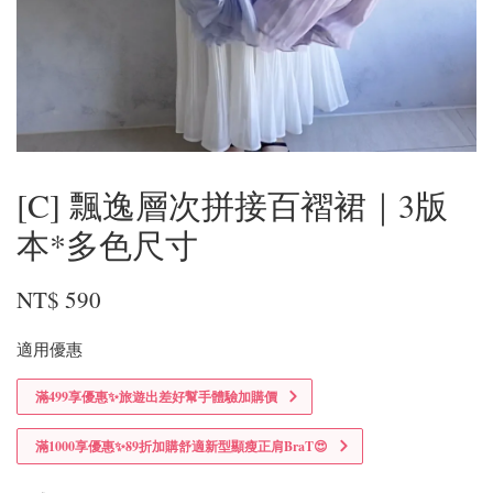
[C] 飄逸層次拼接百褶裙｜3版
本*多色尺寸
NT$ 590
適用優惠
滿499享優惠✨旅遊出差好幫手體驗加購價
滿1000享優惠✨89折加購舒適新型顯瘦正肩BraT😍