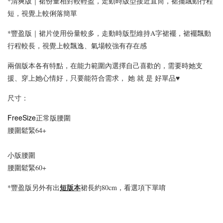
*清爽版｜裙份量相對較輕盈，走動時版型接近直筒，裙擺飄動行程
短，視覺上較俐落簡單
*豐盈版｜裙片使用份量較多，走動時版型維持A字裙襬，裙襬飄動
行程較長，視覺上較飄逸、氣場較強有存在感
兩個版本各有特點，在能力範圍內選擇自己喜歡的，需要時她支
援、穿上她心情好
，只要能符合需求，
她 就 是 好單品♥
尺寸：
FreeSize
正常版腰圍
腰圍鬆緊64+
小版腰圍
腰圍鬆緊60+
短版本
*豐盈版另外有出
裙長約80cm，看選項下單唷