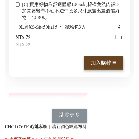
[C] 實用好物💪舒適體感100%純棉檔免洗內褲✨
加寬鬆緊帶不勒不透中腰多尺寸旅遊出差必備好
物｜40-80kg
-
+
NT$ 79
NT$ 89
加入購物車
滿1000享優惠✨89折加購舒適新型顯瘦正肩BraT😍
瀏覽全部
瀏覽更多
CHCLOVEE 心地私櫥
｜清新調色飄逸布料
心地穿著示範尺寸
：
正常腰圍93裙長