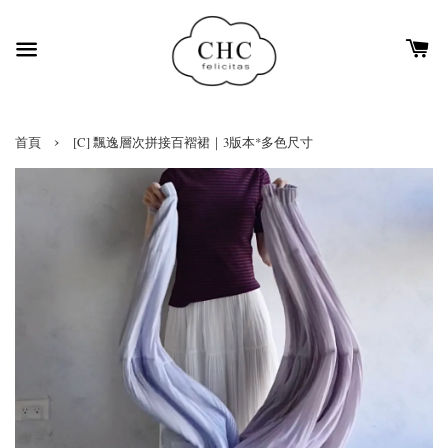
›
首頁
[C] 飄逸層次拼接百褶裙｜3版本*多色尺寸