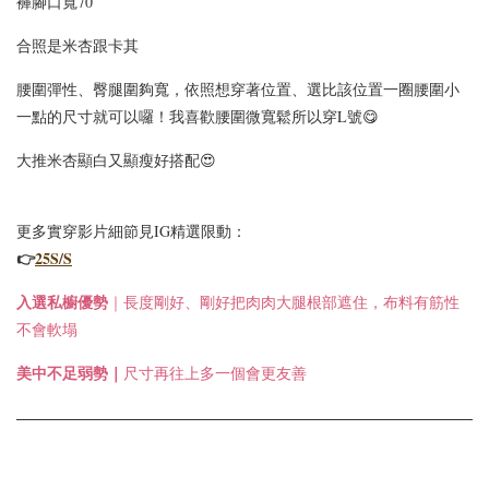
褲腳口寬70
合照是米杏跟卡其
腰圍彈性、臀腿圍夠寬，依照想穿著位置、選比該位置一圈腰圍小
一點的尺寸就可以囉！我喜歡腰圍微寬鬆所以穿L號😋
大推米杏顯白又顯瘦好搭配😍
更多實穿影片細節見IG精選限動：
👉
25S/S
入選
私櫥優勢
｜長度剛好、剛好把肉肉大腿根部遮住，布料有筋性
不會軟塌
美中不足弱勢｜
尺寸再往上多一個會更友善