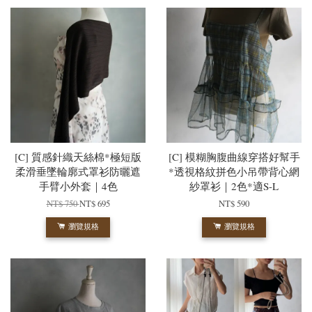
[C] 質感針織天絲棉*極短版
[C] 模糊胸腹曲線穿搭好幫手
柔滑垂墜輪廓式罩衫防曬遮
*透視格紋拼色小吊帶背心網
手臂小外套｜4色
紗罩衫｜2色*適S-L
NT$ 750
NT$ 695
NT$ 590
瀏覽規格
瀏覽規格