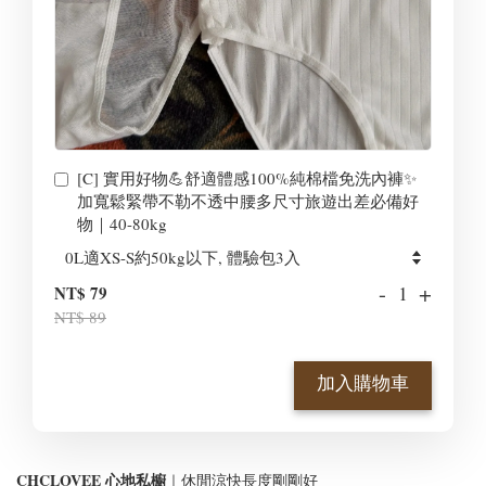
[C] 實用好物💪舒適體感100%純棉檔免洗內褲✨
加寬鬆緊帶不勒不透中腰多尺寸旅遊出差必備好
物｜40-80kg
-
+
NT$ 79
NT$ 89
加入購物車
CHCLOVEE 心地私櫥
｜休閒涼快長度剛剛好