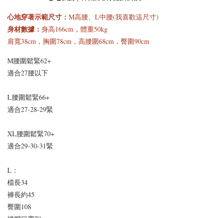
心地穿著示範尺寸
：
M高腰、
L中腰(我喜歡這尺寸)
身材數據：
身高166cm，體重50kg
肩寬38cm
，
胸圍78cm，高腰圍68cm，臀圍90cm
M腰圍鬆緊62+
適合27腰以下
L腰圍鬆緊66+
適合27-28-29緊
X
L腰圍鬆緊70+
適合29-30-31緊
L：
檔長34
褲長約45
臀圍108