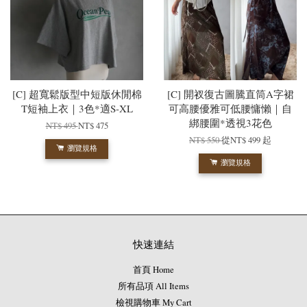
[C] 超寬鬆版型中短版休閒棉
[C] 開衩復古圖騰直筒A字裙
T短袖上衣｜3色*適S-XL
可高腰優雅可低腰慵懶｜自
綁腰圍*透視3花色
NT$ 495
NT$ 475
NT$ 550
從
NT$ 499
起
瀏覽規格
瀏覽規格
快速連結
首頁 Home
所有品項 All Items
檢視購物車 My Cart