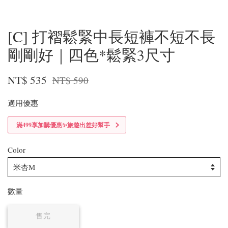
[C] 打褶鬆緊中長短褲不短不長
剛剛好｜四色*鬆緊3尺寸
NT$ 535
NT$ 590
適用優惠
滿499享加購優惠✨旅遊出差好幫手
Color
數量
售完