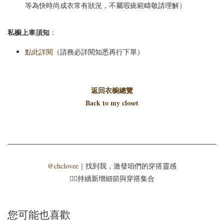
等為快時尚成衣常有狀況，不屬瑕疵範疇敬請理解）
私櫥上車須知
：
點此詳閱
（請務必詳閱知悉再行下單）
返回衣櫥總覽
Back to my closet
@chclovee
｜找到我，激發咱們的穿搭靈感
☝🏻持續新增細節與穿搭集合
您可能也喜歡