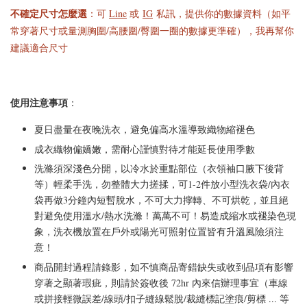
不確定尺寸怎麼選
：可
Line
或
IG
私訊，提供你的數據資料（如平
常穿著尺寸或量測胸圍/高腰圍/臀圍一圈的數據更準確），我再幫你
建議適合尺寸
使用注意事項
：
夏日盡量在夜晚洗衣，避免偏高水溫導致織物縮褪色
成衣織物偏嬌嫩，需耐心謹慎對待才能延長使用季數
洗滌須深淺色分開，以冷水於重點部位（衣領袖口腋下後背
等）輕柔手洗，勿整體大力搓揉，可1-2件放小型洗衣袋/內衣
袋再做3分鐘內短暫脫水，不可大力擰轉、不可烘乾，並且絕
對避免使用溫水/熱水洗滌！萬萬不可！易造成縮水或褪染色現
象，洗衣機放置在戶外或陽光可照射位置皆有升溫風險須注
意！
商品開封過程請錄影，如不慎商品寄錯缺失或收到品項有影響
穿著之顯著瑕疵，則請於簽收後 72hr 內來信辦理事宜（車線
或拼接輕微誤差/線頭/扣子縫線鬆脫/裁縫標記塗痕/剪標 ... 等