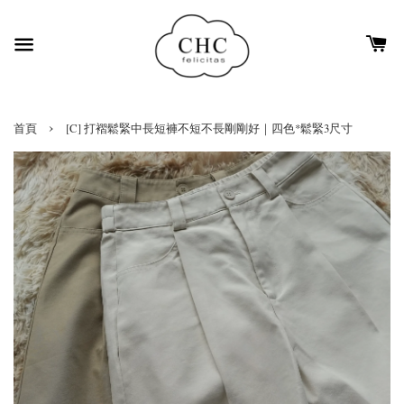
›
首頁
[C] 打褶鬆緊中長短褲不短不長剛剛好｜四色*鬆緊3尺寸