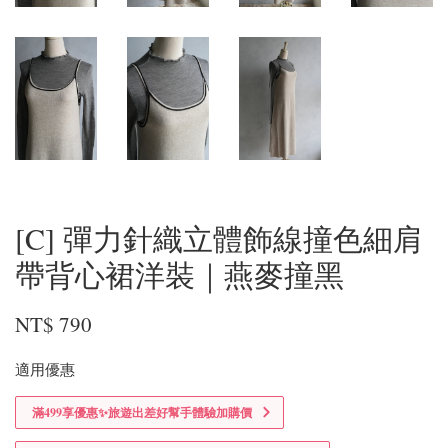
[C] 彈力針織立體飾線撞色細肩
帶背心裙洋裝｜燕麥撞黑
NT$ 790
適用優惠
滿499享優惠✨旅遊出差好幫手體驗加購價