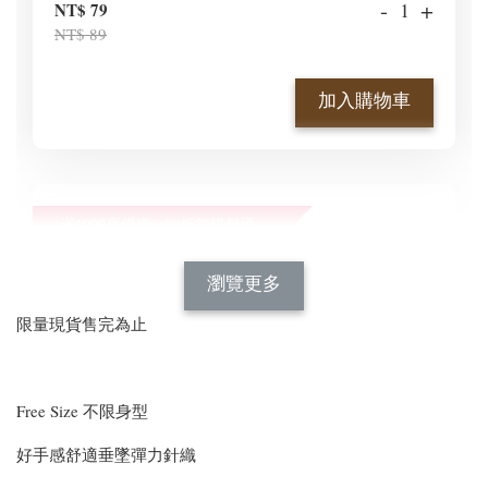
-
+
NT$ 79
NT$ 89
加入購物車
滿1000享優惠✨89折加購舒適新型顯瘦正肩BraT😍
瀏覽全部
瀏覽更多
限量現貨售完為止
Free Size 不限身型
好手感舒適垂墜彈力針織