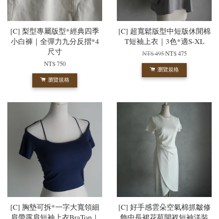
[C] 梨型專屬版型*經典四季
[C] 超寬鬆版型中短版休閒棉
小白褲｜全彈力九分反摺*4
T短袖上衣｜3色*適S-XL
尺寸
NT$ 495
NT$ 475
NT$ 750
瀏覽規格
瀏覽規格
[C] 胸墊可拆*一字大寬領細
[C] 好手感雲朵空氣棉抓皺修
肩帶露肩短袖上衣BraTop｜
飾中長裙花苞開衩短袖洋裝