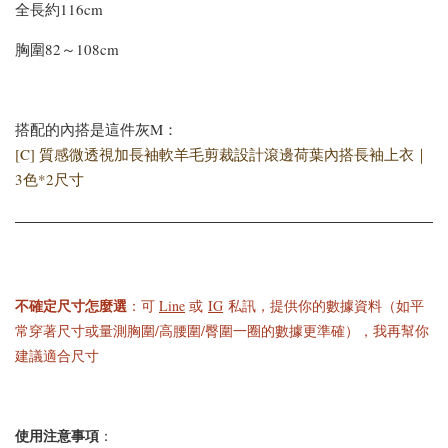
[C] 特惠免運✨890等級
全長約116cm
[C] 怕熱舒適短袖首選*
的舒適好手感*經典百
涼感修飾蛋型領小圓V
胸圍82～108cm
搭深圓方領正肩短袖上
領舒適彈力透氣棉罩杯
衣BraTop｜3色*3尺寸
BraTop上衣｜4色*3尺
寸
搭配的內搭是這件灰M：
[C] 質感微透視加長袖軟羊毛剪裁設計滾邊荷葉內搭長袖上衣｜
-
+
-
+
NT$ 523
NT$ 523
3色*2尺寸
NT$ 588
NT$ 588
加入購物車
不確定尺寸怎麼選
：可
Line
或
IG
私訊，提供你的數據資料（如平
常穿著尺寸或量測胸圍/高腰圍/臀圍一圈的數據更準確），我再幫你
建議適合尺寸
使用注意事項
：