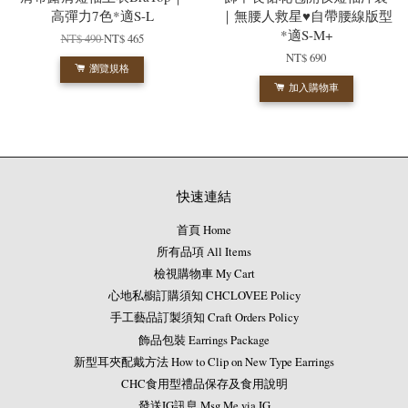
高彈力7色*適S-L
｜無腰人救星♥自帶腰線版型
*適S-M+
NT$ 490
NT$ 465
NT$ 690
瀏覽規格
加入購物車
快速連結
首頁 Home
所有品項 All Items
檢視購物車 My Cart
心地私櫥訂購須知 CHCLOVEE Policy
手工藝品訂製須知 Craft Orders Policy
飾品包裝 Earrings Package
新型耳夾配戴方法 How to Clip on New Type Earrings
CHC食用型禮品保存及食用說明
發送IG訊息 Msg Me via IG