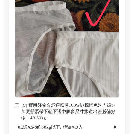
[C] 實用好物💪舒適體感100%純棉檔免洗內褲✨
加寬鬆緊帶不勒不透中腰多尺寸旅遊出差必備好
物｜40-80kg