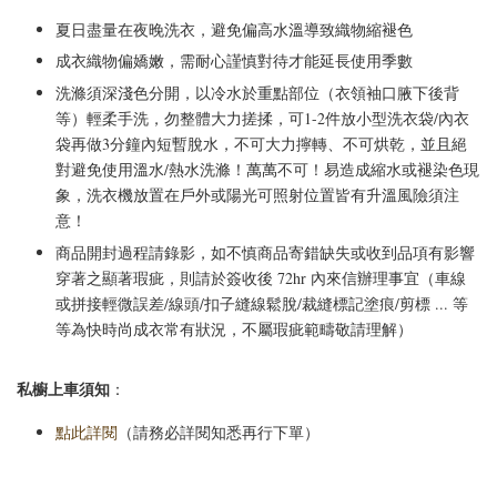
夏日盡量在夜晚洗衣，避免偏高水溫導致織物縮褪色
成衣織物偏嬌嫩，需耐心謹慎對待才能延長使用季數
洗滌須深淺色分開，以冷水於重點部位（衣領袖口腋下後背
等）輕柔手洗，勿整體大力搓揉，可1-2件放小型洗衣袋/內衣
袋再做3分鐘內短暫脫水，不可大力擰轉、不可烘乾，並且絕
對避免使用溫水/熱水洗滌！萬萬不可！易造成縮水或褪染色現
象，洗衣機放置在戶外或陽光可照射位置皆有升溫風險須注
意！
商品開封過程請錄影，如不慎商品寄錯缺失或收到品項有影響
穿著之顯著瑕疵，則請於簽收後 72hr 內來信辦理事宜（車線
或拼接輕微誤差/線頭/扣子縫線鬆脫/裁縫標記塗痕/剪標 ... 等
等為快時尚成衣常有狀況，不屬瑕疵範疇敬請理解）
私櫥上車須知
：
點此詳閱
（請務必詳閱知悉再行下單）