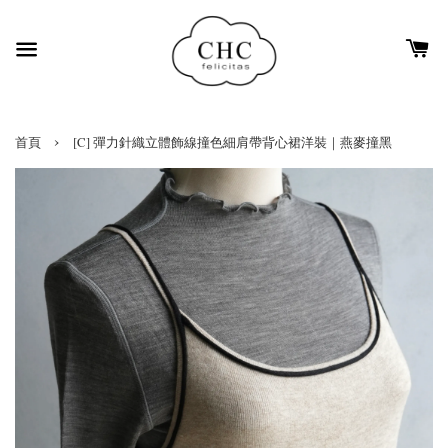
›
首頁
[C] 彈力針織立體飾線撞色細肩帶背心裙洋裝｜燕麥撞黑