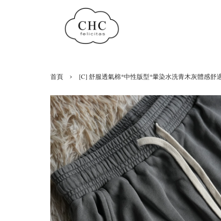
›
首頁
[C] 舒服透氣棉*中性版型*暈染水洗青木灰體感舒