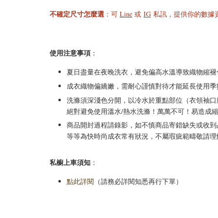
不確定尺寸怎麼選
：可
Line
或
IG
私訊，提供你的數據資
使用注意事項
：
夏日盡量在夜晚洗衣，避免偏高水溫導致織物縮褪
成衣織物偏嬌嫩，需耐心謹慎對待才能延長使用季
洗滌須深淺色分開，以冷水於重點部位（衣領袖口腋
絕對避免使用溫水/熱水洗滌！萬萬不可！易造成
商品開封過程請錄影，如不慎商品寄錯缺失或收到品項
等等為快時尚成衣常有狀況，不屬瑕疵範疇敬請理
私櫥上車須知
：
點此詳閱
（請務必詳閱知悉再行下單）