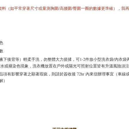
料（如平常穿著尺寸或量測胸圍/高腰圍/臀圍一圈的數據更準確），我
色
數
下後背等）輕柔手洗，勿整體大力搓揉，可1-2件放小型洗衣袋/內衣袋
縮水或褪染色現象，洗衣機放置在戶外或陽光可照射位置皆有升溫風險須
有影響穿著之顯著瑕疵，則請於簽收後 72hr 內來信辦理事宜（車線或拼接
解）