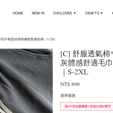
HOME
NEW IN
CHCLOVEE
CRAFTS
適毛巾棉質休閒棉褲鬆緊腰長褲｜S-2XL
[C] 舒服透氣
灰體感舒適毛
｜S-2XL
NT$ 890
適用優惠
滿499享加購優惠✨旅遊出差好幫手