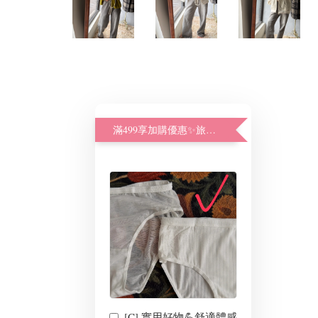
滿499享加購優惠✨旅遊出差好幫手
[C] 實用好物💪舒適體感