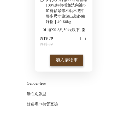
100%純棉檔免洗內褲✨
加寬鬆緊帶不勒不透中
腰多尺寸旅遊出差必備
好物｜40-80kg
-
+
NT$ 79
NT$ 89
加入購物車
Gender-free
無性別版型
舒適毛巾棉質寬褲