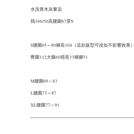
水洗青木灰暈染
我166/50高腰圍67穿S
S腰圍65～80褲長104（這款版型可改短不影響效果
臀圍112大腿60檔長33褲腳51
M腰圍69～83
L腰圍73～87
XL腰圍77～91