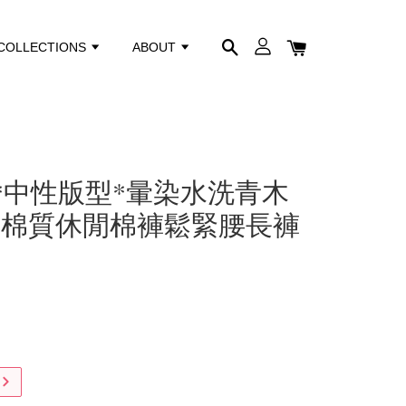
COLLECTIONS
ABOUT
棉*中性版型*暈染水洗青木
巾棉質休閒棉褲鬆緊腰長褲