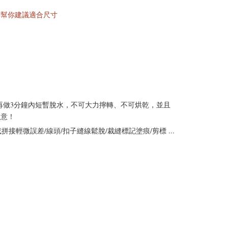
再幫你建議適合尺寸
再做3分鐘內短暫脫水，不可大力擰轉、不可烘乾，並且
注意！
輕微誤差/線頭/扣子縫線鬆脫/裁縫標記塗痕/剪標 ...