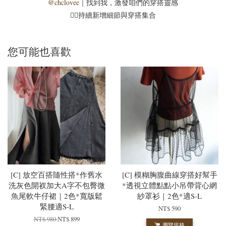
@chclovee
｜找到我，激發咱們的穿搭靈感
☝🏻持續新增細節與穿搭集合
您可能也喜歡
[C] 放空百搭隨性搭*作舊水
[C] 模糊胸腹曲線穿搭好幫手
洗灰色開衩加大A字不包臀微
*透視立體點點小吊帶背心網
魚尾軟牛仔裙｜2色*寬版鬆
紗罩衫｜2色*適S-L
緊腰適S-L
NT$ 590
NT$ 980
NT$ 899
瀏覽規格