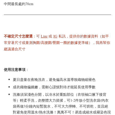
中間最長處約70cm
寸
-
+
-
+
NT$ 523
NT$ 523
NT$ 588
NT$ 588
不確定尺寸怎麼選
：可
Line
或
IG
私訊，提供你的數據資料（如平
常穿著尺寸或量測胸圍/高腰圍/臀圍一圈的數據更準確），我再幫你
加入購物車
建議適合尺寸
使用注意事項
：
夏日盡量在夜晚洗衣，避免偏高水溫導致織物縮褪色
成衣織物偏嬌嫩，需耐心謹慎對待才能延長使用季數
洗滌須深淺色分開，以冷水於重點部位（衣領袖口腋下後背
等）輕柔手洗，勿整體大力搓揉，可1-2件放小型洗衣袋/內衣
袋再做3分鐘內短暫脫水，不可大力擰轉、不可烘乾，並且絕
對避免使用溫水/熱水洗滌！萬萬不可！易造成縮水或褪染色現