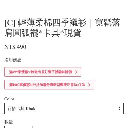
[C] 輕薄柔棉四季襯衫｜寬鬆落
肩圓弧襬*卡其*現貨
NT$ 490
適用優惠
滿499享優惠✨旅遊出差好幫手體驗加購價
滿1000享優惠✨89折加購舒適新型顯瘦正肩BraT😍
Color
數量