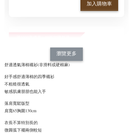
加入購物車
滿1000享優惠✨89折加購舒適新型顯瘦正肩BraT😍
瀏覽全部
瀏覽更多
舒適透氣薄棉襯衫(非滑料或硬棉麻)
好手感舒適薄棉的四季襯衫
不粗糙很透氣
敏感肌膚朋朋也能入手
落肩寬鬆版型
肩寬65胸圍130cm
[C] 特惠免運✨890等級
[C] 怕熱舒適短袖首選*
的舒適好手感*經典百
涼感修飾蛋型領小圓V
衣長不算特別長的
搭深圓方領正肩短袖上
領舒適彈力透氣棉罩杯
微圓弧下襬兩側較短
衣BraTop｜3色*3尺寸
BraTop上衣｜4色*3尺