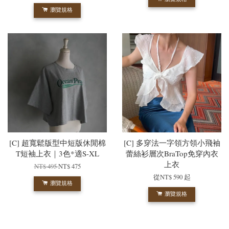
瀏覽規格
[C] 超寬鬆版型中短版休閒棉
[C] 多穿法一字領方領小飛袖
T短袖上衣｜3色*適S-XL
蕾絲衫層次BraTop免穿內衣
上衣
NT$ 495
NT$ 475
從
NT$ 590
起
瀏覽規格
瀏覽規格