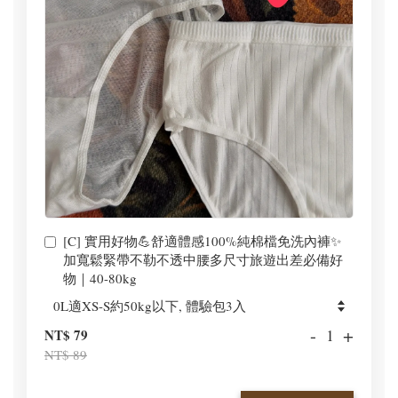
[C] 實用好物💪舒適體感100%純棉檔免洗內褲✨
加寬鬆緊帶不勒不透中腰多尺寸旅遊出差必備好
物｜40-80kg
-
+
NT$ 79
NT$ 89