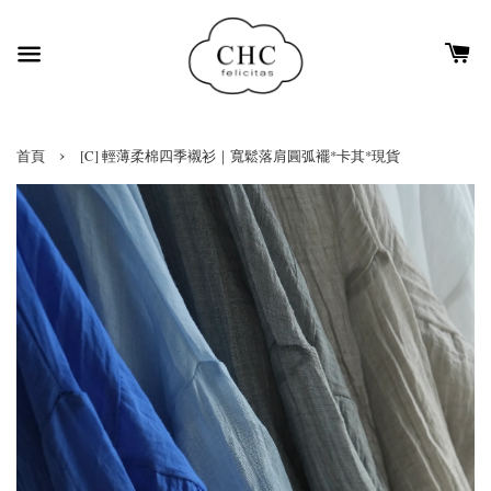
›
首頁
[C] 輕薄柔棉四季襯衫｜寬鬆落肩圓弧襬*卡其*現貨