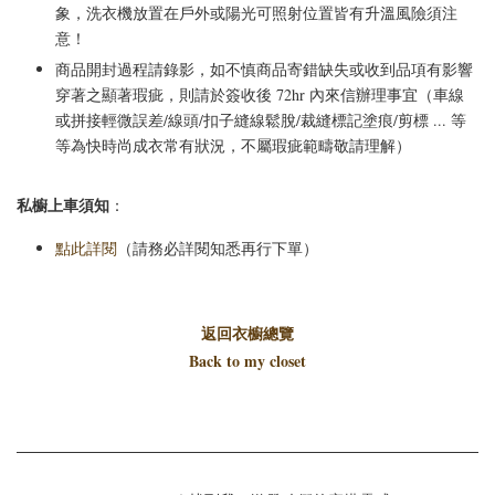
象，洗衣機放置在戶外或陽光可照射位置皆有升溫風險須注
意！
商品開封過程請錄影，如不慎商品寄錯缺失或收到品項有影響
穿著之顯著瑕疵，則請於簽收後 72hr 內來信辦理事宜（車線
或拼接輕微誤差/線頭/扣子縫線鬆脫/裁縫標記塗痕/剪標 ... 等
等為快時尚成衣常有狀況，不屬瑕疵範疇敬請理解）
私櫥上車須知
：
點此詳閱
（請務必詳閱知悉再行下單）
返回衣櫥總覽
Back to my closet